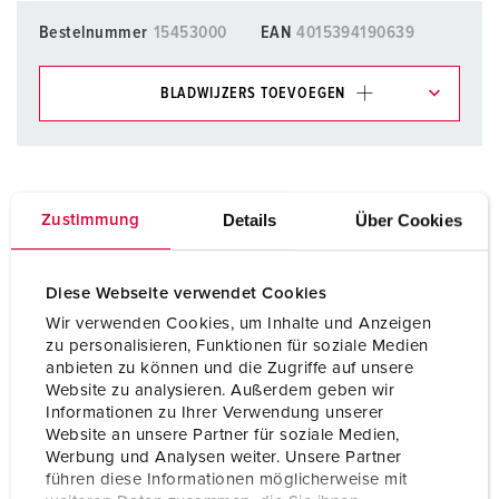
Bestelnummer
15453000
EAN
4015394190639
BLADWIJZERS TOEVOEGEN
Onze producten kunt u in het gedeelte
verlanglijstje/winkelmand in verschillende lijsten beheren.
Mijn lijst
(0)
TOEVOEGEN
Details
Über Cookies
Zustimmung
NIEUW LIJST MAKEN
Diese Webseite verwendet Cookies
Wir verwenden Cookies, um Inhalte und Anzeigen
zu personalisieren, Funktionen für soziale Medien
anbieten zu können und die Zugriffe auf unsere
Website zu analysieren. Außerdem geben wir
Gegevensbladen & Downloads
Informationen zu Ihrer Verwendung unserer
Ophangbeugel 15453000
Website an unsere Partner für soziale Medien,
Werbung und Analysen weiter. Unsere Partner
Product info
führen diese Informationen möglicherweise mit
Ophangbeugel 15453000