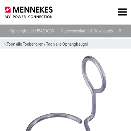
Ophangbeugel 15453000
Gegevensbladen & Downloads
Richtli
Toon alle Toebehoren
/
Toon alle Ophangbeugel