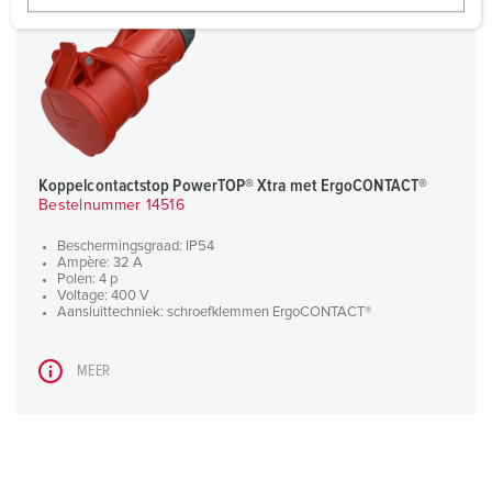
w
a
h
l
Koppelcontactstop PowerTOP® Xtra met ErgoCONTACT®
Bestelnummer 14516
Beschermingsgraad: IP54
Ampère: 32 A
Polen: 4 p
Voltage: 400 V
Aansluittechniek: schroefklemmen ErgoCONTACT®
MEER