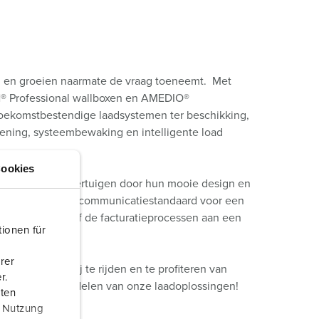
n en groeien naarmate de vraag toeneemt. Met
Professional wallboxen en AMEDIO®
toekomstbestendige laadsystemen ter beschikking,
diening, systeembewaking en intelligente load
ookies
 oplossingen overtuigen door hun mooie design en
odem en de open communicatiestandaard voor een
elf afrekenen of de facturatieprocessen aan een
ionen für
rer
en emissievrij te rijden en te profiteren van
r.
k nog meer voordelen van onze laadoplossingen!
aten
r Nutzung