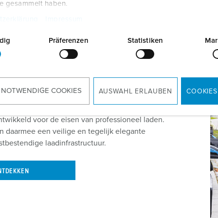
te gesammelt haben.
tzerklärung
Impressum
dig
Präferenzen
Statistiken
Mar
an de laadzuil
 NOTWENDIGE COOKIES
AUSWAHL ERLAUBEN
COOKIES
wikkeld voor de eisen van professioneel laden.
n daarmee een veilige en tegelijk elegante
stbestendige laadinfrastructuur.
NTDEKKEN