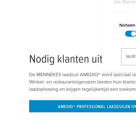
der Diens
Datenschu
E
i
Notwen
n
w
i
l
Nodig klanten uit bij u a
NUR
l
i
De MENNEKES laadzuil AMEDIO® werd speciaal ont
g
Winkel- en restauranteigenaren bieden hun klante
u
laadoplossing en krijgen tegelijkertijd een toekom
n
g
s
AMEDIO® PROFESSIONAL LAADZUILEN O
a
u
s
w