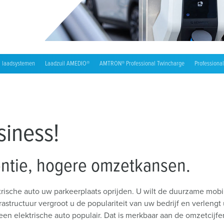
Installateur zoeken
W
Laadkabels
Laadstationmarkering
Accessoires
 laadsystemen
Laadzuil AMEDIO®
AMTRON® Professional Twincharge
Professional
siness!
ntie, hogere omzetkansen.
ktrische auto uw parkeerplaats oprijden. U wilt de duurzame mob
structuur vergroot u de populariteit van uw bedrijf en verlengt
n een elektrische auto populair. Dat is merkbaar aan de omzetcijf