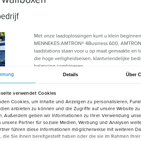
edrijf
Met onze laadoplossingen kunt u klein beginne
MENNEKES AMTRON® 4Business 600, AMTRON® 
laadstations staan voor u op maat gemaakte en 
die hoge veiligheidseisen, klantvriendelijke be
balancing combineren.
Details
Über C
mmung
Of het nu gaat om een
laadpal
of
wallbox
– beide
praktische bediening. Dankzij het optionele m
seite verwendet Cookies
backoffice (OCPP) kunt u de opgeladen energie z
den Cookies, um Inhalte und Anzeigen zu personalisieren, Funkt
dienstverlener doorgeven.
dien anbieten zu können und die Zugriffe auf unsere Website zu
en. Außerdem geben wir Informationen zu Ihrer Verwendung unse
Met MENNEKES-laadpunten kunt u uw klanten help
 unsere Partner für soziale Medien, Werbung und Analysen weite
or u als locatie een voordeel heeft op uw concurrentie. Ontde
tner führen diese Informationen möglicherweise mit weiteren D
die Sie ihnen bereitgestellt haben oder die sie im Rahmen Ihre