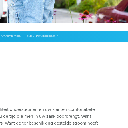
oordenlijst
 productfamilie
AMTRON® 4Business 700
iliteit ondersteunen en uw klanten comfortabele
 u de tijd die men in uw zaak doorbrengt. Want
ers. Want de ter beschikking gestelde stroom hoeft