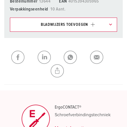
Bestelnummer
13644
EAN
4015394305965
Verpakkingseenheid
10 Aant.
BLADWIJZERS TOEVOEGEN
Onze producten kunt u in het gedeelte
verlanglijstje/winkelmand in verschillende lijsten beheren.
Mijn lijst
(0)
TOEVOEGEN
NIEUW LIJST MAKEN
ErgoCONTACT®
Schroefverbindingstechniek