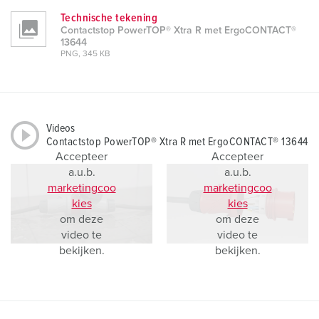
Technische tekening
Contactstop PowerTOP® Xtra R met ErgoCONTACT®
13644
PNG, 345 KB
Videos
Contactstop PowerTOP® Xtra R met ErgoCONTACT® 13644
Accepteer
Accepteer
a.u.b.
a.u.b.
marketingcoo
marketingcoo
kies
kies
om deze
om deze
video te
video te
bekijken.
bekijken.