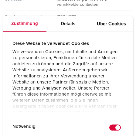
vernikkelde contacten
Beschermingsgraad
IP67 / IP69
Details
Über Cookies
Zustimmung
Gewicht
280 g
Certificeringen
CB Zertifikat
Diese Webseite verwendet Cookies
VDE
Wir verwenden Cookies, um Inhalte und Anzeigen
zu personalisieren, Funktionen für soziale Medien
anbieten zu können und die Zugriffe auf unsere
Website zu analysieren. Außerdem geben wir
Informationen zu Ihrer Verwendung unserer
Website an unsere Partner für soziale Medien,
Werbung und Analysen weiter. Unsere Partner
führen diese Informationen möglicherweise mit
weiteren Daten zusammen, die Sie ihnen
bereitgestellt haben oder die sie im Rahmen Ihrer
Nutzung der Dienste gesammelt haben.
E
Datenschutzerklärung
Impressum
Notwendig
i