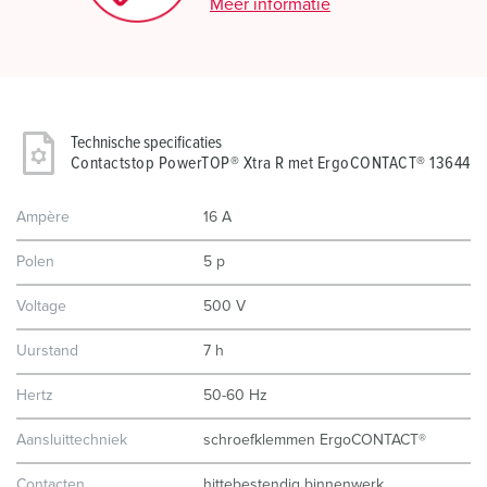
Meer informatie
Technische specificaties
Contactstop PowerTOP® Xtra R met ErgoCONTACT® 13644
Ampère
16 A
Polen
5 p
Voltage
500 V
Uurstand
7 h
Hertz
50-60 Hz
Aansluittechniek
schroefklemmen ErgoCONTACT®
Contacten
hittebestendig binnenwerk