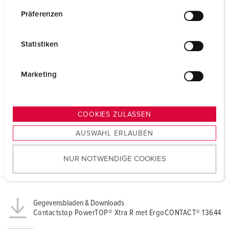
n
w
Präferenzen
i
l
Statistiken
l
i
g
Marketing
u
n
g
COOKIES ZULASSEN
s
AUSWAHL ERLAUBEN
a
u
NUR NOTWENDIGE COOKIES
s
w
a
h
Gegevensbladen & Downloads
l
Contactstop PowerTOP® Xtra R met ErgoCONTACT® 13644