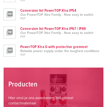
PDF
Conversion list PowerTOP Xtra IP54
Our PowerTOP Xtra Family - Now easy to switch
PDF
Conversion list PowerTOP Xtra IP67 / IP69
Our PowerTOP Xtra Family - Now easy to switch
PDF
PowerTOP Xtra G with protective grommet
Reliable power supply under the toughest conditions
PDF
Producten
Hier vind je ons assortiment industrieel
contactmateriaal.