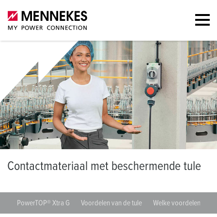
C
ontactmateriaal met beschermende tule
PowerTOP® Xtra G
Voordelen van de tule
Welke voordelen biedt 