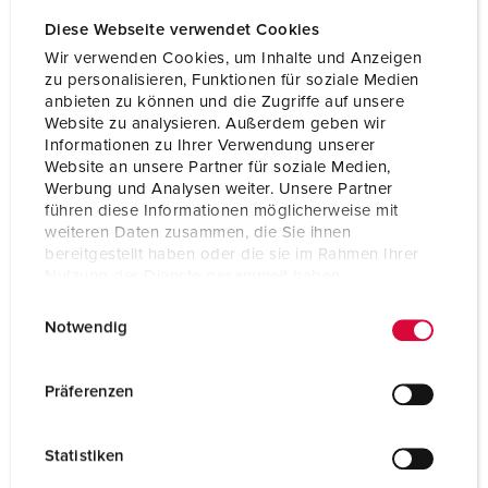
Diese Webseite verwendet Cookies
Contactstop PowerTOP® Xtra G
Bestelnummer
13331
Wir verwenden Cookies, um Inhalte und Anzeigen
zu personalisieren, Funktionen für soziale Medien
anbieten zu können und die Zugriffe auf unsere
NAAR HET PRODUCT
Website zu analysieren. Außerdem geben wir
Informationen zu Ihrer Verwendung unserer
Website an unsere Partner für soziale Medien,
Werbung und Analysen weiter. Unsere Partner
führen diese Informationen möglicherweise mit
weiteren Daten zusammen, die Sie ihnen
bereitgestellt haben oder die sie im Rahmen Ihrer
Nutzung der Dienste gesammelt haben.
E
Datenschutzerklärung
Impressum
Notwendig
i
n
w
Präferenzen
i
l
Statistiken
l