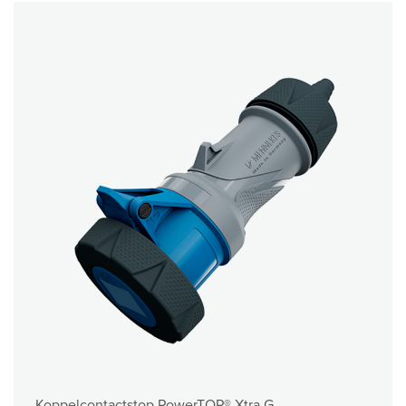
Koppelcontactstop PowerTOP® Xtra G