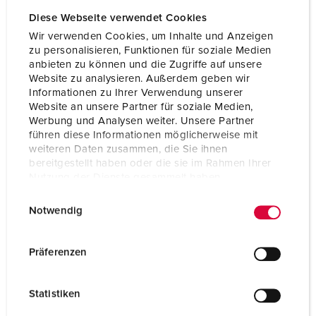
Diese Webseite verwendet Cookies
Wir verwenden Cookies, um Inhalte und Anzeigen
zu personalisieren, Funktionen für soziale Medien
anbieten zu können und die Zugriffe auf unsere
Roestvrij staal
Website zu analysieren. Außerdem geben wir
Ontdek meer over de eigenschappen van onze roestvrij
Informationen zu Ihrer Verwendung unserer
stalen verdeelkasten op de volgende pagina.
Website an unsere Partner für soziale Medien,
Werbung und Analysen weiter. Unsere Partner
führen diese Informationen möglicherweise mit
MEER INFORMATIE
weiteren Daten zusammen, die Sie ihnen
bereitgestellt haben oder die sie im Rahmen Ihrer
Nutzung der Dienste gesammelt haben.
E
Datenschutzerklärung
Impressum
Notwendig
i
n
w
Präferenzen
i
l
Statistiken
l