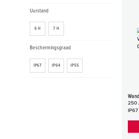
Uurstand
6 H
7 H
Beschermingsgraad
IP67
IP64
IP55
Wand
250 
IP67