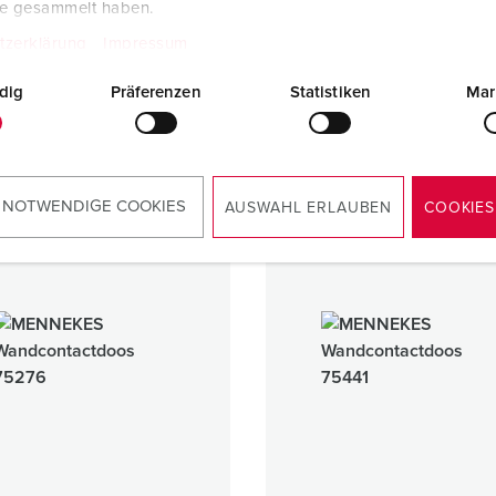
te gesammelt haben.
A
250 A - 400 A
tzerklärung
Impressum
IP55
dig
Präferenzen
Statistiken
Mar
1 ARTIKELEN
2 ARTIKELEN
 NOTWENDIGE COOKIES
AUSWAHL ERLAUBEN
COOKIES