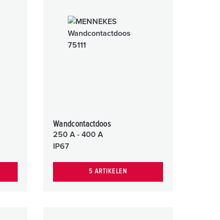
randweer en rampenhulpverlening
oor containers
ucten
ampings
M volgens de norm voor defensiematerieel
venementtechniek
Wandcontactdoos
250 A - 400 A
IP67
5 ARTIKELEN