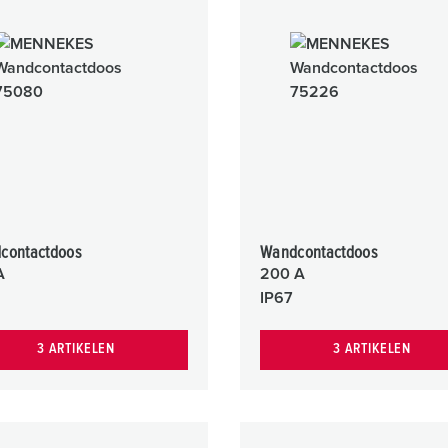
SCHUKO® en contactmateriaal met beschermingscontact
B
Data-/netwerktechniek
V
Producten met uitgebreide uitvoeringen en aanvullende prod
C
Overige producten en toebehoren
T
E
contactdoos
Wandcontactdoos
A
200 A
IP67
3 ARTIKELEN
3 ARTIKELEN