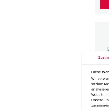
Zusti
Diese Web
Wir verwen
soziale Me
analysier
Website an
Unsere Par
Wandc
zusammen, 
vergr