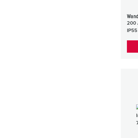
a
h
Wand
l
200 
IP55