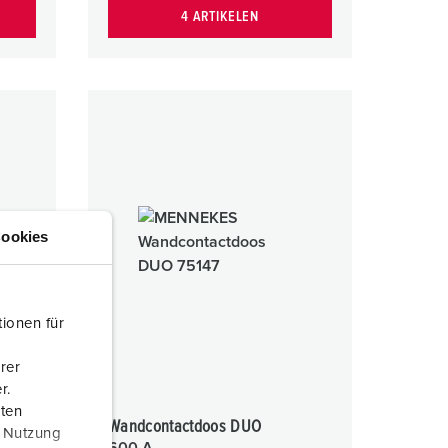
4 ARTIKELEN
ookies
ionen für
rer
r.
aten
e
Wandcontactdoos DUO
r Nutzung
600 A