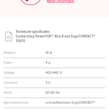
Meer informatie
Technische specificaties
Contactstop PowerTOP® Xtra R met ErgoCONTACT®
13670
Ampère
16 A
Polen
4 p
Voltage
400-440 V
Uurstand
3 h
Hertz
50-60 Hz
Aansluittechniek
schroefklemmen ErgoCONTACT®