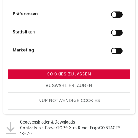
n
w
Präferenzen
i
l
Statistiken
l
i
g
Marketing
u
n
g
COOKIES ZULASSEN
s
AUSWAHL ERLAUBEN
a
u
NUR NOTWENDIGE COOKIES
s
w
a
Gegevensbladen & Downloads
h
Contactstop PowerTOP® Xtra R met ErgoCONTACT®
l
13670