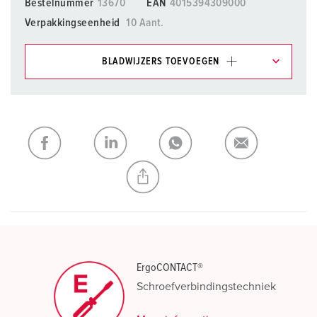
Bestelnummer
13670
EAN
4015394309000
Verpakkingseenheid
10 Aant.
BLADWIJZERS TOEVOEGEN
Onze producten kunt u in het gedeelte
verlanglijstje/winkelmand in verschillende lijsten beheren.
Mijn lijst
(0)
TOEVOEGEN
NIEUW LIJST MAKEN
ErgoCONTACT®
Schroefverbindingstechniek