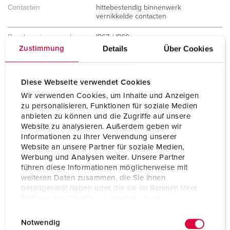
Contacten
hittebestendig binnenwerk
vernikkelde contacten
Beschermingsgraad
IP67 / IP69
Details
Über Cookies
Zustimmung
Gewicht
240 g
Certificeringen
VDE
Diese Webseite verwendet Cookies
Wir verwenden Cookies, um Inhalte und Anzeigen
zu personalisieren, Funktionen für soziale Medien
anbieten zu können und die Zugriffe auf unsere
Website zu analysieren. Außerdem geben wir
Informationen zu Ihrer Verwendung unserer
Website an unsere Partner für soziale Medien,
Werbung und Analysen weiter. Unsere Partner
führen diese Informationen möglicherweise mit
weiteren Daten zusammen, die Sie ihnen
bereitgestellt haben oder die sie im Rahmen Ihrer
Nutzung der Dienste gesammelt haben.
E
Datenschutzerklärung
Impressum
Notwendig
i