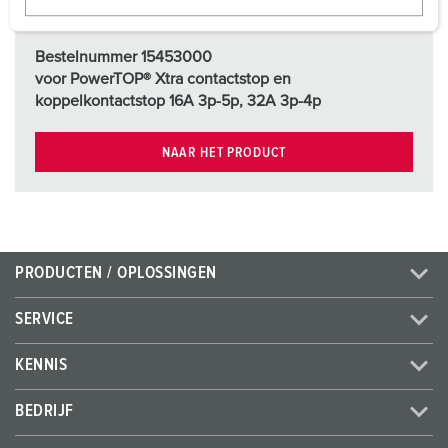
w
a
Bestelnummer 15453000
h
voor PowerTOP® Xtra contactstop en
l
koppelkontactstop 16A 3p-5p, 32A 3p-4p
NAAR HET PRODUCT
PRODUCTEN / OPLOSSINGEN
SERVICE
KENNIS
BEDRIJF