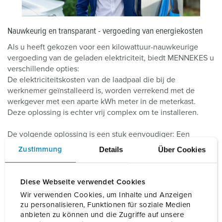
Nauwkeurig en transparant - vergoeding van energiekosten
Als u heeft gekozen voor een kilowattuur-nauwkeurige
vergoeding van de geladen elektriciteit, biedt MENNEKES u
verschillende opties:
De elektriciteitskosten van de laadpaal die bij de
werknemer geïnstalleerd is, worden verrekend met de
werkgever met een aparte kWh meter in de meterkast.
Deze oplossing is echter vrij complex om te installeren.
De volgende oplossing is een stuk eenvoudiger: Een
digitaal overzicht van de laadsessies. De laadpalen
Details
Über Cookies
Zustimmung
AMTRON® 4You 400
en
AMTRON® Professional
bieden
een handige oplossing voor kilowattuur-nauwkeurige
vergoeding van de laadkosten. Uw werknemer kan het
Diese Webseite verwendet Cookies
digitale overzicht met alle laadtransacties automatisch naar
Wir verwenden Cookies, um Inhalte und Anzeigen
u versturen.
zu personalisieren, Funktionen für soziale Medien
anbieten zu können und die Zugriffe auf unsere