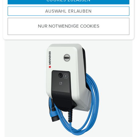
s
AUSWAHL ERLAUBEN
a
u
NUR NOTWENDIGE COOKIES
s
w
a
h
l