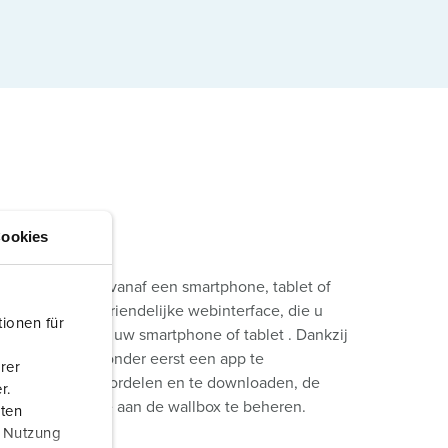
ookies
orden bediend vanaf een smartphone, tablet of
er een gebruiksvriendelijke webinterface, die u
ionen für
ome-scherm) van uw smartphone of tablet . Dankzij
rden bediend zonder eerst een app te
rer
tistieken te beoordelen en te downloaden, de
r.
n ter autorisatie aan de wallbox te beheren.
aten
r Nutzung