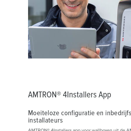
a
h
l
AMTRON® 4Installers App
Moeiteloze configuratie en inbedrijf
installateurs
AMTRON® 4Installers app voor wallboxen uit d