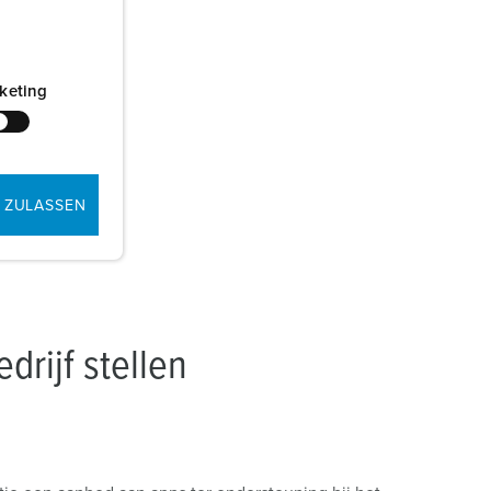
keting
 ZULASSEN
drijf stellen