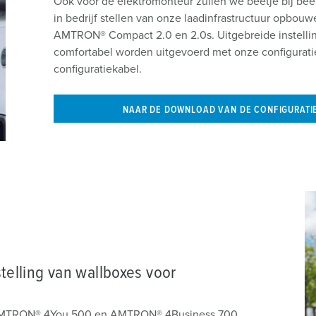
Ook voor de elektromonteur zullen we beetje bij bee
in bedrijf stellen van onze laadinfrastructuur opbou
AMTRON® Compact 2.0 en 2.0s. Uitgebreide instelli
comfortabel worden uitgevoerd met onze configurat
configuratiekabel.
NAAR DE DOWNLOAD VAN DE CONFIGURATI
stelling van wallboxes voor
e AMTRON® 4You 500 en AMTRON® 4Business 700