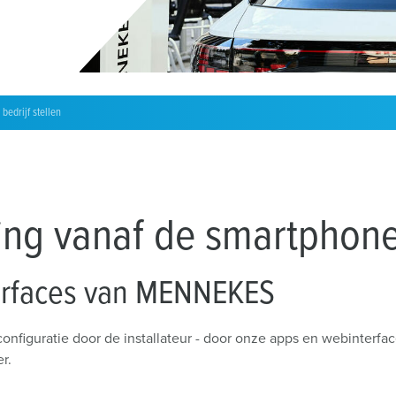
Installateur zoeken
W
Laadkabels
Laadstationmarkering
Accessoires
bedrijf stellen
ing vanaf de smartphon
erfaces van MENNEKES
onfiguratie door de installateur - door onze apps en webinterf
er.