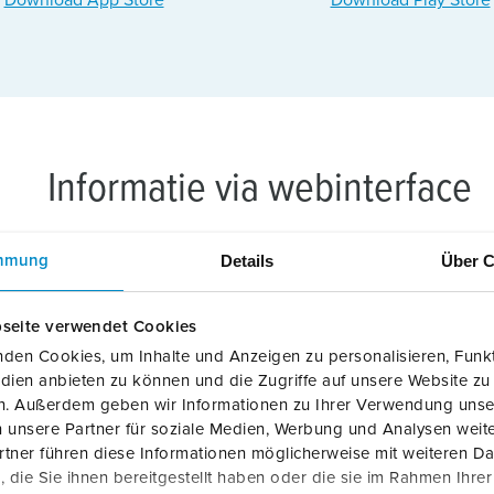
Download App Store
Download Play Store
Informatie via webinterface
AMTRON® Professional
Details
Über C
mmung
De wallbox
AMTRON® Professional
kan ook comfortabel w
seite verwendet Cookies
pc. Daarvoor beschikt hij vanaf de softwareversie 5.22 ov
den Cookies, um Inhalte und Anzeigen zu personalisieren, Funkt
eenvoudig als link kunt toevoegen op het startscherm (H
dien anbieten zu können und die Zugriffe auf unsere Website zu
deze snelkoppeling kunnen de apparaten comfortabel wo
en. Außerdem geben wir Informationen zu Ihrer Verwendung unse
downloaden. De webinterface maakt het mogelijk, laadsta
 unsere Partner für soziale Medien, Werbung und Analysen weite
functie laden op zonne-energie te besturen of RFID-kaarte
tner führen diese Informationen möglicherweise mit weiteren D
die Sie ihnen bereitgestellt haben oder die sie im Rahmen Ihre