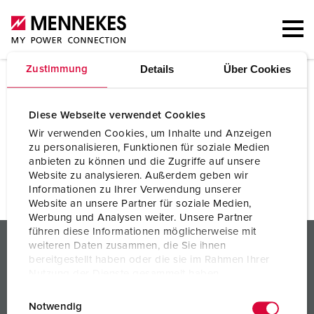
Details
Über Cookies
Zustimmung
Bladwijzers
Diese Webseite verwendet Cookies
Wir verwenden Cookies, um Inhalte und Anzeigen
zu personalisieren, Funktionen für soziale Medien
Momenteel geen producten genoteerd.
anbieten zu können und die Zugriffe auf unsere
Website zu analysieren. Außerdem geben wir
Informationen zu Ihrer Verwendung unserer
Website an unsere Partner für soziale Medien,
Werbung und Analysen weiter. Unsere Partner
führen diese Informationen möglicherweise mit
PRODUCTEN / OPLOSSINGEN
weiteren Daten zusammen, die Sie ihnen
bereitgestellt haben oder die sie im Rahmen Ihrer
SERVICE
Nutzung der Dienste gesammelt haben.
E
Datenschutzerklärung
Impressum
KENNIS
Notwendig
i