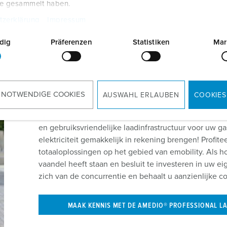
te gesammelt haben.
tzerklärung
Impressum
dig
Präferenzen
Statistiken
Mar
MENNEKES laadzuilen - een
parkeergarage
 NOTWENDIGE COOKIES
AUSWAHL ERLAUBEN
COOKIES
Met de AMEDIO® Professional laadzuilen in de parkee
en gebruiksvriendelijke laadinfrastructuur voor uw g
elektriciteit gemakkelijk in rekening brengen! Profi
totaaloplossingen op het gebied van emobility. Als 
vaandel heeft staan en besluit te investeren in uw e
zich van de concurrentie en behaalt u aanzienlijke c
MAAK KENNIS MET DE AMEDIO® PROFESSIONAL L