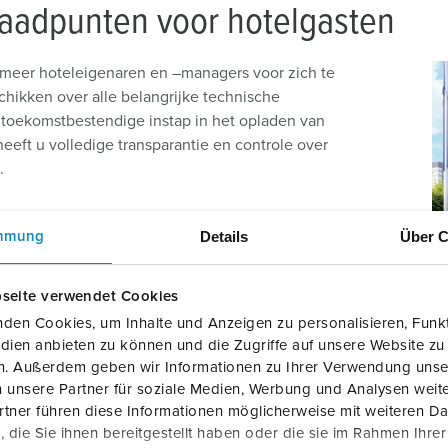
laadpunten voor hotelgasten
eer hoteleigenaren en –managers voor zich te
schikken over alle belangrijke technische
d toekomstbestendige instap in het opladen van
eft u volledige transparantie en controle over
.
n zijn eenvoudig te bedienen voor uw gasten.
Details
Über C
mmung
estaande parkeerconcept worden geïntegreerd
atis software voor intelligente MENNEKES load
elijkertijd statisch en dynamisch worden
seite verwendet Cookies
den Cookies, um Inhalte und Anzeigen zu personalisieren, Funkt
dien anbieten zu können und die Zugriffe auf unsere Website zu
Professional en het AMEDIO® laadstation
en. Außerdem geben wir Informationen zu Ihrer Verwendung unse
ied van EV laden. Dankzij het optioneel geïntegreerde mode
 unsere Partner für soziale Medien, Werbung und Analysen weite
 laadsysteem worden gebruikt met verschillende backoffice sof
tner führen diese Informationen möglicherweise mit weiteren D
die Sie ihnen bereitgestellt haben oder die sie im Rahmen Ihre