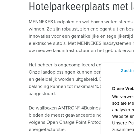
Hotelparkeerplaats met 
MENNEKES laadpalen en wallboxen weten steeds m
winnen. Ze zijn robuust, zien er elegant uit en be
innovaties voor een gemakkelijke en tegelijkertij
elektrische auto´s. Met MENNEKES laadsystemen he
uw nieuwe laadinfrastructuur en het gebruik ervan
Het beheer is ongecompliceerd en de oplaadpunte
Zusti
Onze laadoplossingen kunnen eenvoudig in uw b
en geleidelijk worden uitgebreid. Dankzij onze gr
balancing kunnen tot maximaal 100 laadpunten teg
Diese Web
aangestuurd.
Wir verwen
soziale Me
De wallboxen AMTRON® 4Business 600, AMTRON® 
analysier
bieden de meest geavanceerde normen op het geb
Website an
volgens Open Charge Point Protocol (OCPP) kan uw
Unsere Par
energiefacturatie.
zusammen, 