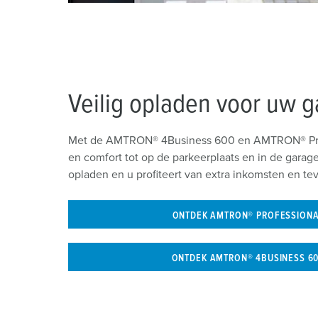
a
h
l
Veilig opladen voor uw g
Met de AMTRON® 4Business 600 en AMTRON® Prof
en comfort tot op de parkeerplaats en in de gara
opladen en u profiteert van extra inkomsten en te
ONTDEK AMTRON® PROFESSION
ONTDEK AMTRON® 4BUSINESS 6