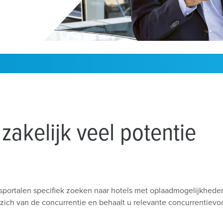
Installateur zoeken
W
Laadkabels
Laadstationmarkering
Accessoires
zakelijk veel potentie
sportalen specifiek zoeken naar hotels met oplaadmogelijkhede
u zich van de concurrentie en behaalt u relevante concurrentiev