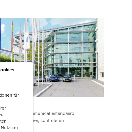
ookies
ionen für
rer
m en de open communicatiestandaard
r.
tware voor beheer, controle en
aten
r Nutzung