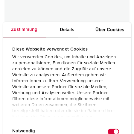
Details
Über Cookies
Zustimmung
Diese Webseite verwendet Cookies
Wir verwenden Cookies, um Inhalte und Anzeigen
zu personalisieren, Funktionen für soziale Medien
anbieten zu können und die Zugriffe auf unsere
Website zu analysieren. Außerdem geben wir
Informationen zu Ihrer Verwendung unserer
Website an unsere Partner für soziale Medien,
Werbung und Analysen weiter. Unsere Partner
führen diese Informationen möglicherweise mit
weiteren Daten zusammen, die Sie ihnen
bereitgestellt haben oder die sie im Rahmen Ihrer
Nutzung der Dienste gesammelt haben.
E
Datenschutzerklärung
Impressum
Notwendig
i