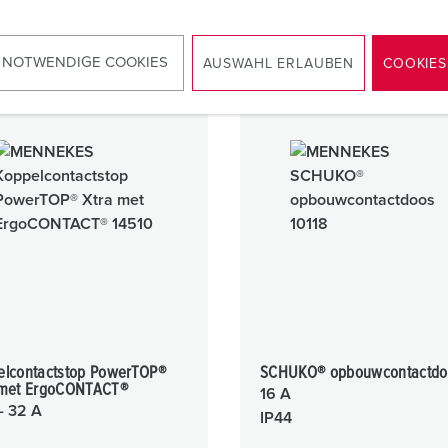
 NOTWENDIGE COOKIES
AUSWAHL ERLAUBEN
COOKIES
elcontactstop PowerTOP®
SCHUKO® opbouwcontactdo
 met ErgoCONTACT®
16 A
- 32 A
IP44