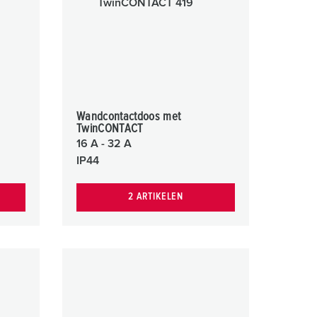
randweer en rampenhulpverlening
oor containers
ucten
ampings
M volgens de norm voor defensiematerieel
Wandcontactdoos met
TwinCONTACT
venementtechniek
16 A - 32 A
IP44
2 ARTIKELEN