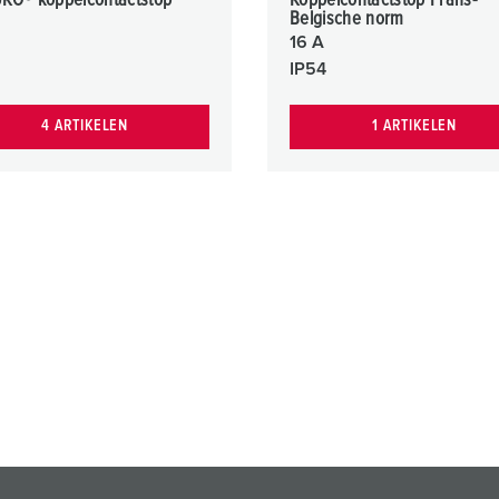
KO® koppelcontactstop
Koppelcontactstop Frans-
Belgische norm
16 A
IP54
4 ARTIKELEN
1 ARTIKELEN