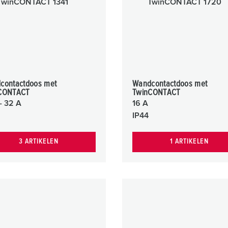
SCHUKO® en contactmateriaal met beschermingscontact
B
Data-/netwerktechniek
V
Producten met uitgebreide uitvoeringen en aanvullende prod
C
Overige producten en toebehoren
T
contactdoos met
Wandcontactdoos met
CONTACT
TwinCONTACT
E
- 32 A
16 A
IP44
3 ARTIKELEN
1 ARTIKELEN