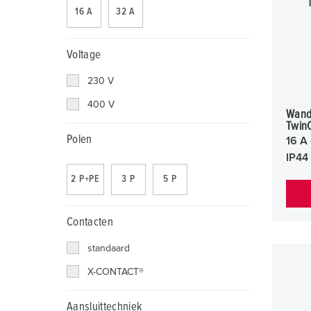
Contactdooscombinaties
Tunnels en stations
SCHUKO®
Locaties
16 A
32 A
X-CONTACT®
Industriële toepassingen
Veiligheidsspanning
Voltage
Beurzen en evenementen
230 V
Werven en havens
400 V
Wand
Twin
Mijnbouw
Polen
16 A 
IP44
2 P+PE
3 P
5 P
Contacten
standaard
X-CONTACT®
Aansluittechniek