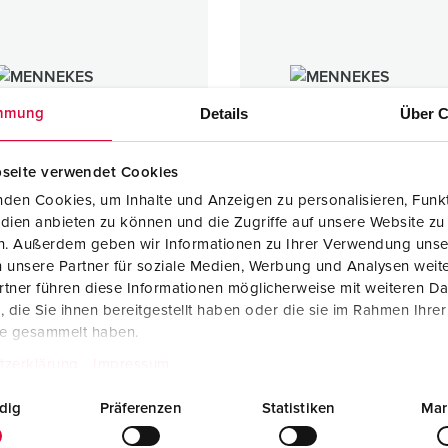
Details
Über C
mmung
seite verwendet Cookies
den Cookies, um Inhalte und Anzeigen zu personalisieren, Funkt
dien anbieten zu können und die Zugriffe auf unsere Website zu
en. Außerdem geben wir Informationen zu Ihrer Verwendung unse
 unsere Partner für soziale Medien, Werbung und Analysen weite
tner führen diese Informationen möglicherweise mit weiteren D
actstop PowerTOP® Xtra S
Contactstop PowerTOP® Xtr
die Sie ihnen bereitgestellt haben oder die sie im Rahmen Ihre
SafeCONTACT
ErgoCONTACT®
te gesammelt haben.
- 32 A
16 A - 32 A
IP54
tzerklärung
Impressum
dig
Präferenzen
Statistiken
Mar
3 ARTIKELEN
3 ARTIKELEN