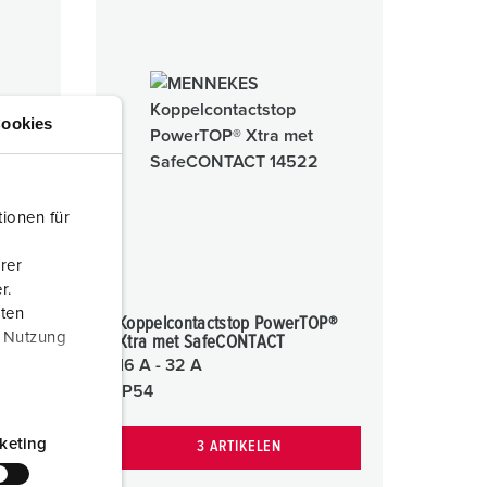
ookies
ionen für
rer
r.
aten
a met
Koppelcontactstop PowerTOP®
r Nutzung
Xtra met SafeCONTACT
16 A - 32 A
IP54
keting
3 ARTIKELEN