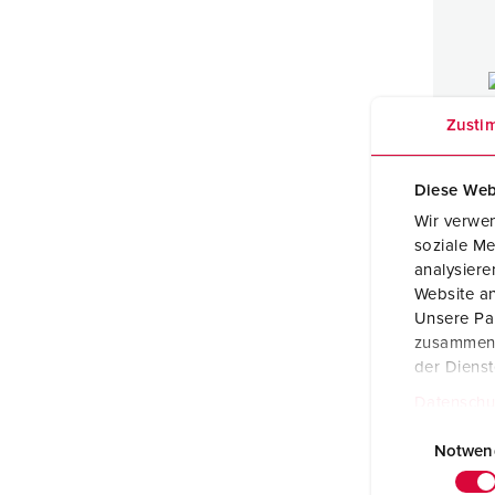
Zusti
Diese Web
Wir verwen
soziale Me
analysier
Website an
Unsere Par
Cont
zusammen, 
met 
der Diens
16 A 
IP54
Datenschu
E
i
Notwen
n