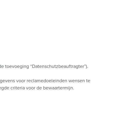
randweer en rampenhulpverlening
oor containers
ucten
ampings
M volgens de norm voor defensiematerieel
venementtechniek
de toevoeging “Datenschutzbeauftragter”).
 gegevens voor reclamedoeleinden wensen te
gde criteria voor de bewaartermijn.