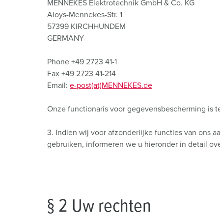
MENNEKES Elektrotechnik GmbH & Co. KG
Contactdooscombinaties
Tunnels en stations
SCHUKO®
Locaties
Aloys-Mennekes-Str. 1
X-CONTACT®
Industriële toepassingen
Veiligheidsspanning
57399 KIRCHHUNDEM
GERMANY
Beurzen en evenementen
Phone +49 2723 41-1
Werven en havens
Fax +49 2723 41-214
Email:
e-post(at)MENNEKES.de
Mijnbouw
Onze functionaris voor gegevensbescherming is 
3. Indien wij voor afzonderlijke functies van o
gebruiken, informeren we u hieronder in detail ov
§ 2 Uw rechten