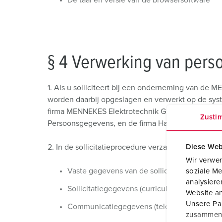
De taal en versie van de browsersoftware
§ 4 Verwerking van perso
1. Als u solliciteert bij een onderneming van de
worden daarbij opgeslagen en verwerkt op de sy
firma MENNEKES Elektrotechnik GmbH & Co. KG als
Zusti
Persoonsgegevens, en de firma Haufe-umantis AG a
Diese Web
2. In de sollicitatieprocedure verzamelen wij na
Wir verwen
Vaste gegevens van de sollicitant (aanhef, 
soziale Me
analysier
Sollicitatiegegevens (curriculum vitae, dipl
Website an
Unsere Par
Communicatiegegevens (telefoonnummer, e-m
zusammen, 