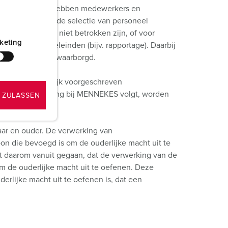
 tot de gegevens hebben medewerkers en
roep die voor de selectie van personeel
KES-groep die niet betrokken zijn, of voor
keting
tistische doeleinden (bijv. rapportage). Daarbij
egevens wordt gewaarborgd.
op van de wettelijk voorgeschreven
atie een aanstelling bij MENNEKES volgt, worden
 ZULASSEN
jaar en ouder. De verwerking van
oon die bevoegd is om de ouderlijke macht uit te
t daarom vanuit gegaan, dat de verwerking van de
m de ouderlijke macht uit te oefenen. Deze
erlijke macht uit te oefenen is, dat een