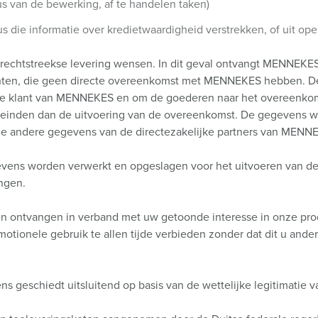
us van de bewerking, af te handelen taken)
s die informatie over kredietwaardigheid verstrekken, of uit ope
 rechtstreekse levering wensen. In dit geval ontvangt MENNEK
ten, die geen directe overeenkomst met MENNEKES hebben. De
 de klant van MENNEKES en om de goederen naar het overeenko
eleinden dan de uitvoering van de overeenkomst. De gegevens 
lle andere gegevens van de directezakelijke partners van MENN
gevens worden verwerkt en opgeslagen voor het uitvoeren van 
ngen.
n ontvangen in verband met uw getoonde interesse in onze prod
motionele gebruik te allen tijde verbieden zonder dat dit u ande
 geschiedt uitsluitend op basis van de wettelijke legitimatie 