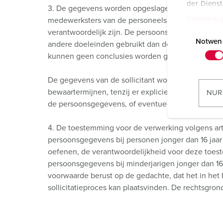
der Diens
3. De gegevens worden opgeslagen in de databank 
Datenschu
medewerksters van de personeelsafdeling en de m
E
verantwoordelijk zijn. De persoonsgegevens word
i
Notwen
andere doeleinden gebruikt dan de hier beschreve
n
kunnen geen conclusies worden getrokken over in
w
i
De gegevens van de sollicitant worden reglementai
l
bewaartermijnen, tenzij er expliciet toestemming 
NUR
l
de persoonsgegevens, of eventueel een uittreksel
i
g
4. De toestemming voor de verwerking volgens art. 
u
persoonsgegevens bij personen jonger dan 16 jaar 
n
oefenen, de verantwoordelijkheid voor deze toes
g
persoonsgegevens bij minderjarigen jonger dan 16
s
voorwaarde berust op de gedachte, dat het in het 
a
sollicitatieproces kan plaatsvinden. De rechtsgrond h
u
s
w