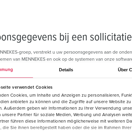
onsgegevens bij een sollicitatie
 MENNEKES-groep, verstrekt u uw persoonsgegevens aan de onder
stemen van MENNEKES en ook op de systemen van onze softwarep
 verwerkingsverantwoordelijke in de zin van artikel 4 lid 7 v
Details
Über C
mmung
ls verwerker in de zin van artikel 28 AVG.
seite verwendet Cookies
ast de in §3 genoemde informatie nog overige gegevens. Daartoe 
den Cookies, um Inhalte und Anzeigen zu personalisieren, Funkt
naam, voornaam, geboortedatum, adres)
dien anbieten zu können und die Zugriffe auf unsere Website zu
en. Außerdem geben wir Informationen zu Ihrer Verwendung unse
oma's, beoordelingen)
 unsere Partner für soziale Medien, Werbung und Analysen weite
tner führen diese Informationen möglicherweise mit weiteren D
ailadres, IP-adres)
die Sie ihnen bereitgestellt haben oder die sie im Rahmen Ihre