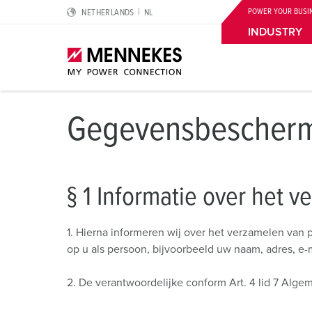
POWER YOUR BUSI
NETHERLANDS
NL
INDUSTRY
Gegevensbescher
Highlights
Oplossingen voor speciale toepassingen
Planning & inkoop
Voor de elektrische professional
Over ons
Cepex‑contactdozen
Logistieke centra
Catalogi & brochures
Aardlekschakelaar type B
Wij zijn MENNEKES
§ 1 Informatie over het
SCHUKO®
Levensmiddelenindustrie
Price list
Aardleidingcontact, uurinstelling en contactstoppenk
MENNEKES Automotive
Wandcontactdoos DUOi
Autoindustrie
CMRT & EMRT
IP-beschermingsgraden en beschermingsklassen
Duurzaamheid
1. Hierna informeren wij over het verzamelen van
op u als persoon, bijvoorbeeld uw naam, adres, e-
PowerTOP® Xtra
Windturbines
REACh
Normen voor contactmateriaal
Maatschappelijk Verantwoord Ondernemen
2. De verantwoordelijke conform Art. 4 lid 7 Al
Contactmateriaal met beschermende tule
Datacenters
RoHS
Internationale standaarden
Kwaliteit en MVO