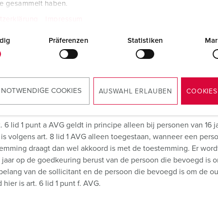
te gesammelt haben.
voor sollicitaties en strikt vertrouwelijk behandeld. Toegang
tzerklärung
Impressum
edewerkers van de afzonderlijke afdelingen van de MENNEKES-g
en niet doorgegeven aan personen of bedrijven buiten de MENNE
dig
Präferenzen
Statistiken
Mar
ne. De gegevens kunnen geanonimiseerd worden gebruikt voor sta
dividuele personen. De veilige overdracht en opslag van de g
r gewist na afloop van de sollicitatieprocedure dan wel na aflo
werd verleend voor langdurige opslag. Voor zover uit de sollicit
 NOTWENDIGE COOKIES
AUSWAHL ERLAUBEN
COOKIES
 ervan, toegevoegd aan het personeelsdossier.
6 lid 1 punt a AVG geldt in principe alleen bij personen van 16 
is volgens art. 8 lid 1 AVG alleen toegestaan, wanneer een pers
temming draagt dan wel akkoord is met de toestemming. Er word
 jaar op de goedkeuring berust van de persoon die bevoegd is o
belang van de sollicitant en de persoon die bevoegd is om de oud
ier is art. 6 lid 1 punt f. AVG.