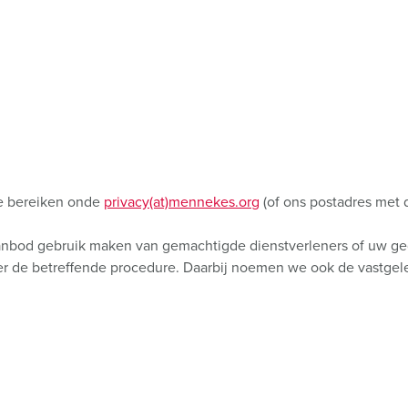
SCHUKO® en contactmateriaal met beschermingscontact
B
Data-/netwerktechniek
V
Producten met uitgebreide uitvoeringen en aanvullende prod
C
Overige producten en toebehoren
T
E
te bereiken onde
privacy(at)mennekes.org
(of ons postadres met 
ns aanbod gebruik maken van gemachtigde dienstverleners of uw
er de betreffende procedure. Daarbij noemen we ook de vastgele