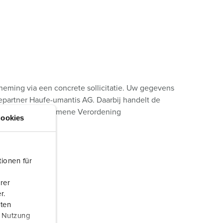
neming via een concrete sollicitatie. Uw gegevens
artner Haufe-umantis AG. Daarbij handelt de
an de AVG, de Algemene Verordening
ookies
behoren:
ionen für
rer
r.
aten
r Nutzung