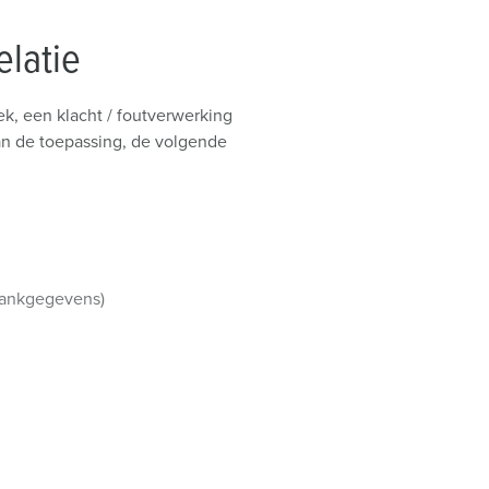
elatie
k, een klacht / foutverwerking
an de toepassing, de volgende
 bankgegevens)