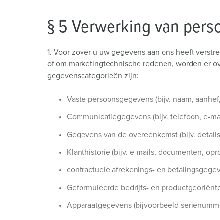
a
h
§ 5 Verwerking van perso
l
1. Voor zover u uw gegevens aan ons heeft verstr
of om marketingtechnische redenen, worden er ov
gegevenscategorieën zijn:
Vaste persoonsgegevens (bijv. naam, aanhef, 
Communicatiegegevens (bijv. telefoon, e-mai
Gegevens van de overeenkomst (bijv. details
Klanthistorie (bijv. e-mails, documenten, opr
contractuele afrekenings- en betalingsgege
Geformuleerde bedrijfs- en productgeoriënt
Apparaatgegevens (bijvoorbeeld serienummer