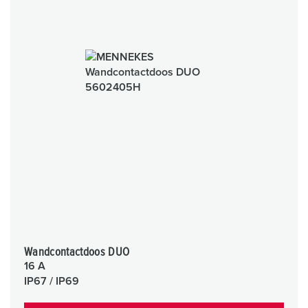
Wandcontactdoos DUO
16 A
IP67 / IP69