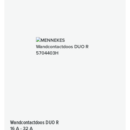
Wandcontactdoos DUO R
16 A - 32 A