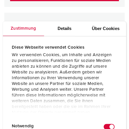
Details
Über Cookies
Zustimmung
Diese Webseite verwendet Cookies
Wir verwenden Cookies, um Inhalte und Anzeigen
zu personalisieren, Funktionen für soziale Medien
anbieten zu können und die Zugriffe auf unsere
Website zu analysieren. Außerdem geben wir
Informationen zu Ihrer Verwendung unserer
Website an unsere Partner für soziale Medien,
Werbung und Analysen weiter. Unsere Partner
führen diese Informationen möglicherweise mit
weiteren Daten zusammen, die Sie ihnen
bereitgestellt haben oder die sie im Rahmen Ihrer
Nutzung der Dienste gesammelt haben.
E
Datenschutzerklärung
Impressum
Notwendig
i