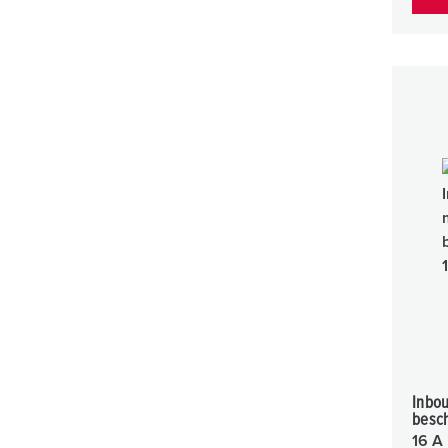
Inbo
besc
16 A