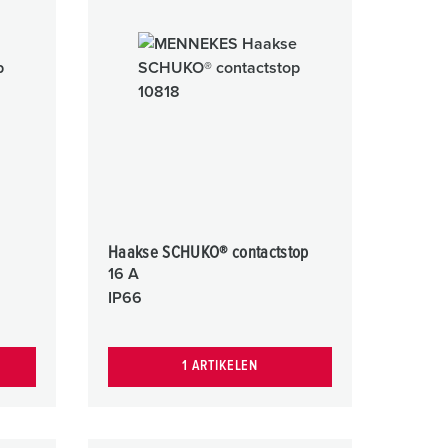
randweer en rampenhulpverlening
oor containers
ucten
ampings
M volgens de norm voor defensiematerieel
venementtechniek
Haakse SCHUKO® contactstop
16 A
IP66
1 ARTIKELEN