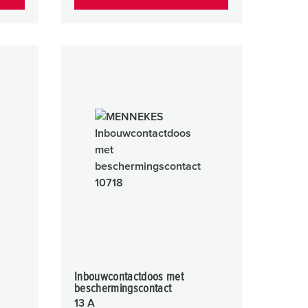
Inbouwcontactdoos met
beschermingscontact
13 A