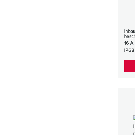
a
h
l
Inbo
besc
16 A
IP68