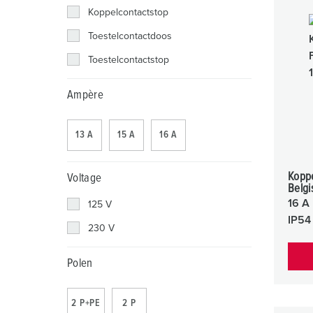
Contactdooscombinaties
Tunnels en stations
SCHUKO®
Locaties
Koppelcontactstop
X-CONTACT®
Industriële toepassingen
Veiligheidsspanning
Toestelcontactdoos
Toestelcontactstop
Beurzen en evenementen
Ampère
Werven en havens
Mijnbouw
13 A
15 A
16 A
Koppe
Voltage
Belg
16 A
125 V
IP54
230 V
Polen
2 P+PE
2 P