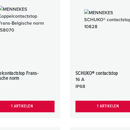
SCHUKO® en contactmateriaal met beschermingscontact
B
Data-/netwerktechniek
V
Producten met uitgebreide uitvoeringen en aanvullende prod
C
Overige producten en toebehoren
T
E
lcontactstop Frans-
SCHUKO® contactstop
ische norm
16 A
IP68
1 ARTIKELEN
1 ARTIKELEN