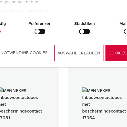
te gesammelt haben.
uwcontactdoos met
Wandcontactdoos met
tzerklärung
Impressum
hermingscontact
beschermingscontact
16 A
dig
Präferenzen
Statistiken
Mar
IP44
1 ARTIKELEN
1 ARTIKELEN
 NOTWENDIGE COOKIES
AUSWAHL ERLAUBEN
COOKIES