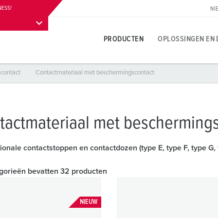
NESS!
NI
PRODUCTEN
OPLOSSINGEN EN 
scontact
Contactmateriaal met beschermingscontact
Productspecifiek
Innovatieve oplossingen
Contactpersoon
Over MENNEKES productoplossingen
Persgedeelte
T
T
S
A
Contactdozen
Referenties
Contactpersoon ter plaatse
Vragen en antwoorden
Contactpersoon en informatie
L
V
tactmateriaal met bescherming
leuren
Contactstoppen
Internationale contacten
Materialen
W
N
tionale contactstoppen en contactdozen (type E, type F, type G, 
Carrière
Koppelcontactstoppen
Contacthultechnologie
A
gorieën bevatten 32 producten
B
Werken bij MENNEKES
Verlengsnoer
Begrippen
L
B
Contactdooscombinaties
D
NIEUW