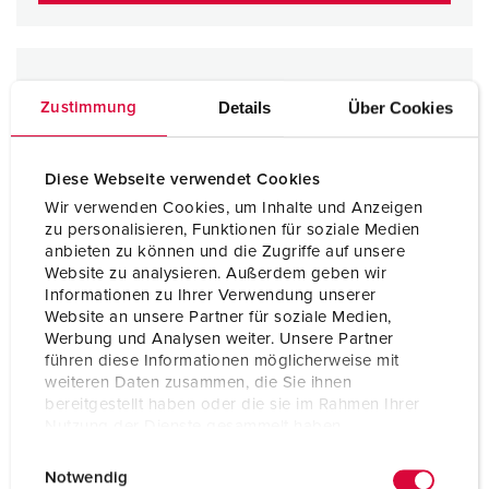
Details
Über Cookies
Zustimmung
Diese Webseite verwendet Cookies
Wir verwenden Cookies, um Inhalte und Anzeigen
zu personalisieren, Funktionen für soziale Medien
anbieten zu können und die Zugriffe auf unsere
Website zu analysieren. Außerdem geben wir
Informationen zu Ihrer Verwendung unserer
Website an unsere Partner für soziale Medien,
Werbung und Analysen weiter. Unsere Partner
führen diese Informationen möglicherweise mit
weiteren Daten zusammen, die Sie ihnen
bereitgestellt haben oder die sie im Rahmen Ihrer
Nutzung der Dienste gesammelt haben.
E
Datenschutzerklärung
Impressum
Notwendig
i