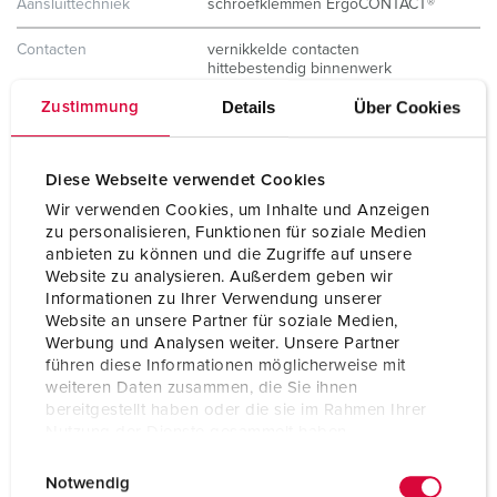
Aansluittechniek
schroefklemmen ErgoCONTACT®
Contacten
vernikkelde contacten
hittebestendig binnenwerk
X-CONTACT®
Details
Über Cookies
Zustimmung
Beschermingsgraad
IP54
Gewicht
215 g
Diese Webseite verwendet Cookies
Wir verwenden Cookies, um Inhalte und Anzeigen
Certificeringen
CB Zertifikat
zu personalisieren, Funktionen für soziale Medien
VDE
anbieten zu können und die Zugriffe auf unsere
EAC
Website zu analysieren. Außerdem geben wir
CQC
Informationen zu Ihrer Verwendung unserer
Website an unsere Partner für soziale Medien,
Werbung und Analysen weiter. Unsere Partner
führen diese Informationen möglicherweise mit
weiteren Daten zusammen, die Sie ihnen
bereitgestellt haben oder die sie im Rahmen Ihrer
Nutzung der Dienste gesammelt haben.
E
Datenschutzerklärung
Impressum
Notwendig
i