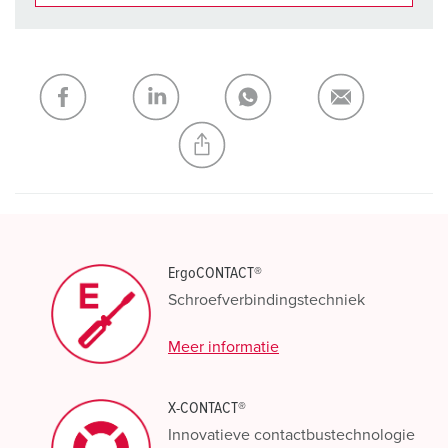
Onze producten kunt u in het gedeelte
verlanglijstje/winkelmand in verschillende lijsten beheren.
Mijn lijst
(0)
TOEVOEGEN
NIEUW LIJST MAKEN
ErgoCONTACT®
Schroefverbindingstechniek
Meer informatie
X-CONTACT®
Innovatieve contactbustechnologie