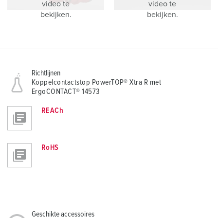
video te
video te
bekijken.
bekijken.
Richtlijnen
Koppelcontactstop PowerTOP® Xtra R met
ErgoCONTACT® 14573
REACh
RoHS
Geschikte accessoires