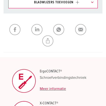
BLADWIJZERS TOEVOEGEN
Onze producten kunt u in het gedeelte
verlanglijstje/winkelmand in verschillende lijsten beheren.
Mijn lijst
(0)
TOEVOEGEN
NIEUW LIJST MAKEN
ErgoCONTACT®
Schroefverbindingstechniek
Meer informatie
X-CONTACT®