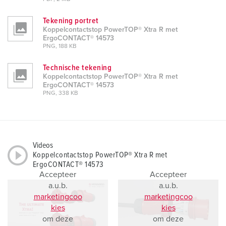
Tekening portret
Koppelcontactstop PowerTOP® Xtra R met
ErgoCONTACT® 14573
PNG, 188 KB
Technische tekening
Koppelcontactstop PowerTOP® Xtra R met
ErgoCONTACT® 14573
PNG, 338 KB
Videos
Koppelcontactstop PowerTOP® Xtra R met
ErgoCONTACT® 14573
Accepteer
Accepteer
a.u.b.
a.u.b.
marketingcoo
marketingcoo
kies
kies
om deze
om deze