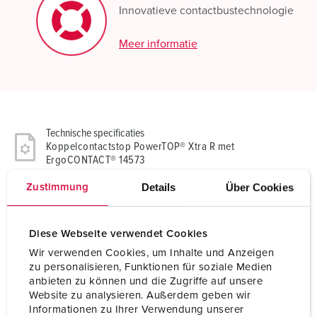
Innovatieve contactbustechnologie
Meer informatie
Technische specificaties
Koppelcontactstop PowerTOP® Xtra R met
ErgoCONTACT® 14573
Details
Über Cookies
Zustimmung
Ampère
32 A
Polen
3 p
Diese Webseite verwendet Cookies
Wir verwenden Cookies, um Inhalte und Anzeigen
Voltage
230 V
zu personalisieren, Funktionen für soziale Medien
anbieten zu können und die Zugriffe auf unsere
Uurstand
6 h
Website zu analysieren. Außerdem geben wir
Informationen zu Ihrer Verwendung unserer
Hertz
50-60 Hz