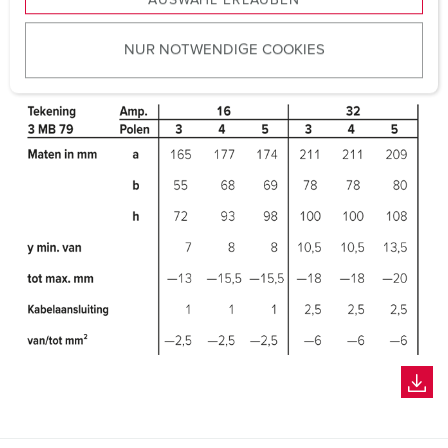
AUSWAHL ERLAUBEN
a
u
NUR NOTWENDIGE COOKIES
s
w
a
h
l