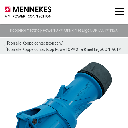
Koppelcontactstop PowerTOP® Xtra R met ErgoCONTACT® 14573
T
Toon alle Koppelcontactstoppen
/
Toon alle Koppelcontactstop PowerTOP® Xtra R met ErgoCONTACT®