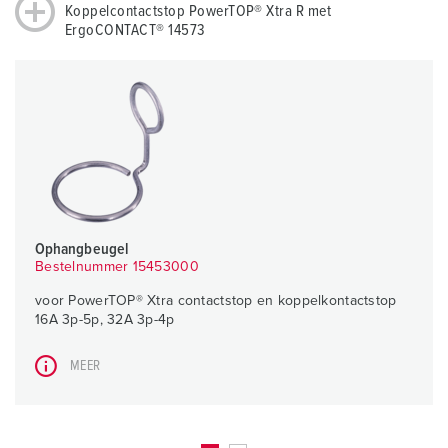
Koppelcontactstop PowerTOP® Xtra R met
ErgoCONTACT® 14573
Ophangbeugel
Bestelnummer 15453000
voor PowerTOP® Xtra contactstop en koppelkontactstop
16A 3p-5p, 32A 3p-4p
MEER