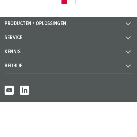
PRODUCTEN / OPLOSSINGEN
SERVICE
KENNIS
BEDRIJF
© MENNEKES 2026
Alle rechten voorbehouden
Bedrijfsge
Gegevensbes
Algemene bedrijfs- en
gevens
cherming
leveringsvoorwaarden