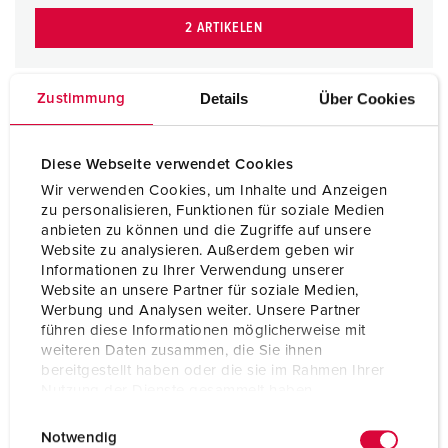
2 ARTIKELEN
Details
Über Cookies
Zustimmung
Diese Webseite verwendet Cookies
Wir verwenden Cookies, um Inhalte und Anzeigen
zu personalisieren, Funktionen für soziale Medien
anbieten zu können und die Zugriffe auf unsere
Website zu analysieren. Außerdem geben wir
Informationen zu Ihrer Verwendung unserer
Website an unsere Partner für soziale Medien,
Werbung und Analysen weiter. Unsere Partner
führen diese Informationen möglicherweise mit
weiteren Daten zusammen, die Sie ihnen
bereitgestellt haben oder die sie im Rahmen Ihrer
Nutzung der Dienste gesammelt haben.
E
Datenschutzerklärung
Impressum
Notwendig
i