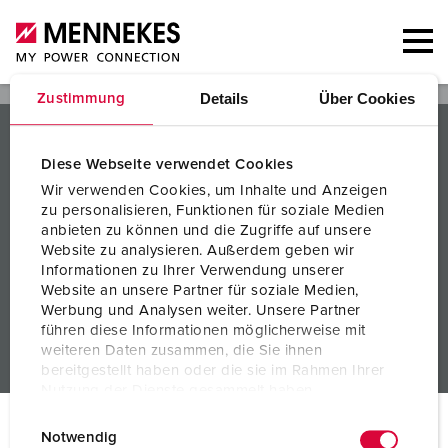
Details
Über Cookies
Zustimmung
PRODUCTEN / OPLOSSINGEN
Diese Webseite verwendet Cookies
SERVICE
Wir verwenden Cookies, um Inhalte und Anzeigen
zu personalisieren, Funktionen für soziale Medien
KENNIS
anbieten zu können und die Zugriffe auf unsere
Website zu analysieren. Außerdem geben wir
BEDRIJF
Informationen zu Ihrer Verwendung unserer
Website an unsere Partner für soziale Medien,
Werbung und Analysen weiter. Unsere Partner
führen diese Informationen möglicherweise mit
weiteren Daten zusammen, die Sie ihnen
bereitgestellt haben oder die sie im Rahmen Ihrer
Nutzung der Dienste gesammelt haben.
E
Datenschutzerklärung
Impressum
© MENNEKES 2026
Alle rechten voorbehouden
Notwendig
i