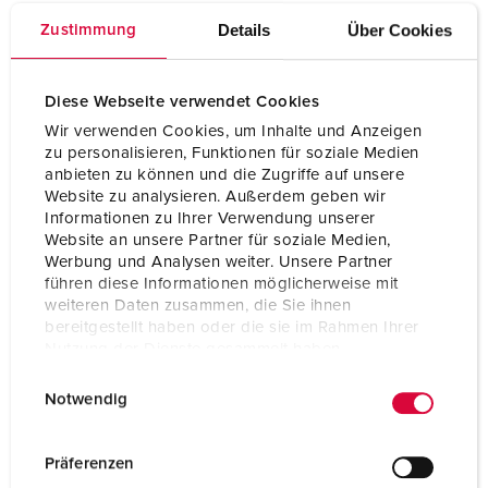
Details
Über Cookies
Zustimmung
FAQ's, technische ondersteuning, scholingen en
Diese Webseite verwendet Cookies
Wir verwenden Cookies, um Inhalte und Anzeigen
werkbezoeken
zu personalisieren, Funktionen für soziale Medien
anbieten zu können und die Zugriffe auf unsere
U hebt nog meer vragen over thema's van de
Website zu analysieren. Außerdem geben wir
elektrotechniek en ons contactmateriaal? Kijk eens naar
Informationen zu Ihrer Verwendung unserer
onze FAQ-pagina! Wanneer u hier niets vindt, helpt onze
Website an unsere Partner für soziale Medien,
technische ondersteuning u graag verder.
Werbung und Analysen weiter. Unsere Partner
führen diese Informationen möglicherweise mit
weiteren Daten zusammen, die Sie ihnen
Hebt u een uitgebreide opleiding over ons contactmateriaal
bereitgestellt haben oder die sie im Rahmen Ihrer
nodig of wilt u op locatie via een werkbezoek inzicht in
Nutzung der Dienste gesammelt haben.
onze productie krijgen? Neem dan eenvoudig contact op
met ons opleidingsteam!
E
Datenschutzerklärung
Impressum
Notwendig
i
n
w
Präferenzen
i