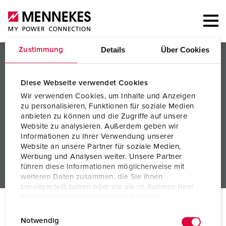
Details
Über Cookies
Zustimmung
PRODUCTEN / OPLOSSINGEN
SERVICE
Diese Webseite verwendet Cookies
Wir verwenden Cookies, um Inhalte und Anzeigen
KENNIS
zu personalisieren, Funktionen für soziale Medien
anbieten zu können und die Zugriffe auf unsere
BEDRIJF
Website zu analysieren. Außerdem geben wir
Informationen zu Ihrer Verwendung unserer
Website an unsere Partner für soziale Medien,
Werbung und Analysen weiter. Unsere Partner
führen diese Informationen möglicherweise mit
weiteren Daten zusammen, die Sie ihnen
bereitgestellt haben oder die sie im Rahmen Ihrer
Nutzung der Dienste gesammelt haben.
© MENNEKES 2026
Alle rechten voorbehouden
E
Datenschutzerklärung
Impressum
Notwendig
Bedrijfsge
Gegevensbes
Algemene bedrijfs- en
i