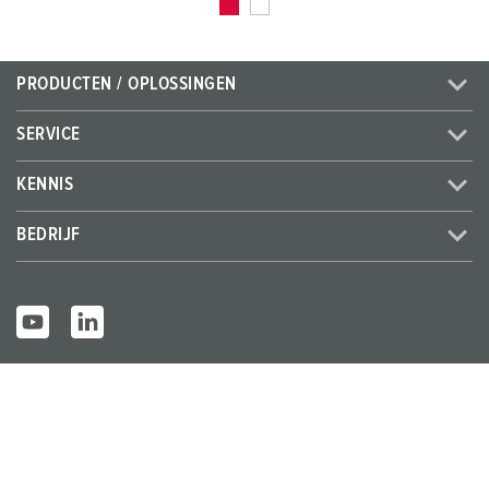
PRODUCTEN / OPLOSSINGEN
SERVICE
KENNIS
BEDRIJF
© MENNEKES 2026
Alle rechten voorbehouden
Bedrijfsge
Gegevensbes
Algemene bedrijfs- en
gevens
cherming
leveringsvoorwaarden