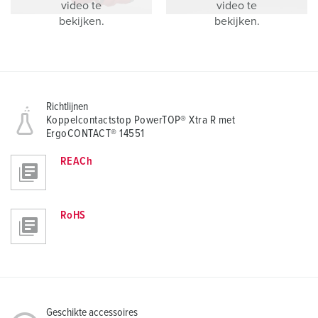
video te
video te
bekijken.
bekijken.
Richtlijnen
Koppelcontactstop PowerTOP® Xtra R met
ErgoCONTACT® 14551
REACh
RoHS
Geschikte accessoires