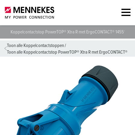
Koppelcontactstop PowerTOP® Xtra R met ErgoCONTACT® 14551
T
Toon alle Koppelcontactstoppen
/
Toon alle Koppelcontactstop PowerTOP® Xtra R met ErgoCONTACT®