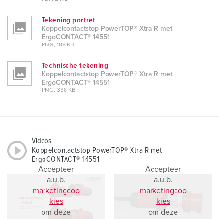
Tekening portret
Koppelcontactstop PowerTOP® Xtra R met
ErgoCONTACT® 14551
PNG, 188 KB
Technische tekening
Koppelcontactstop PowerTOP® Xtra R met
ErgoCONTACT® 14551
PNG, 338 KB
Videos
Koppelcontactstop PowerTOP® Xtra R met
ErgoCONTACT® 14551
Accepteer
Accepteer
a.u.b.
a.u.b.
marketingcoo
marketingcoo
kies
kies
om deze
om deze