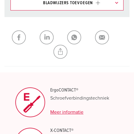
BLADWIJZERS TOEVOEGEN
Onze producten kunt u in het gedeelte
verlanglijstje/winkelmand in verschillende lijsten beheren.
Mijn lijst
(0)
TOEVOEGEN
NIEUW LIJST MAKEN
ErgoCONTACT®
Schroefverbindingstechniek
Meer informatie
X-CONTACT®