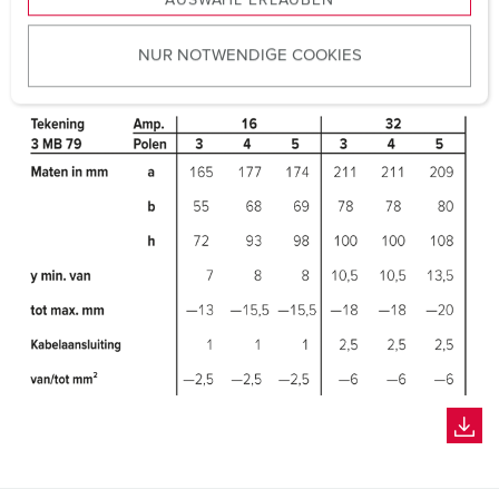
AUSWAHL ERLAUBEN
a
u
NUR NOTWENDIGE COOKIES
s
w
a
h
l