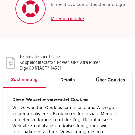
Innovatieve contactbustechnologie
Meer informatie
Technische specificaties
Koppelcontactstop PowerTOP® Xtra R met
ErgoCONTACT® 14551
Details
Über Cookies
Zustimmung
Ampère
16 A
Polen
3 p
Diese Webseite verwendet Cookies
Wir verwenden Cookies, um Inhalte und Anzeigen
Voltage
230 V
zu personalisieren, Funktionen für soziale Medien
anbieten zu können und die Zugriffe auf unsere
Uurstand
6 h
Website zu analysieren. Außerdem geben wir
Informationen zu Ihrer Verwendung unserer
Hertz
50-60 Hz