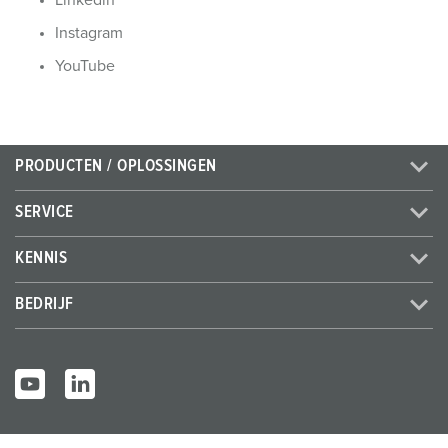
Linkedin
h
l
Instagram
YouTube
PRODUCTEN / OPLOSSINGEN
SERVICE
KENNIS
BEDRIJF