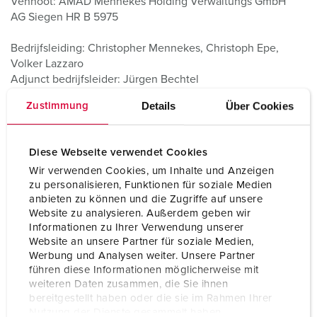
Vennoot: AMAD Mennekes Holding Verwaltungs GmbH
AG Siegen HR B 5975
Bedrijfsleiding:
Christopher Mennekes, Christoph Epe,
Volker Lazzaro
Adjunct bedrijfsleider:
Jürgen Bechtel
Details
Über Cookies
Zustimmung
Disclaimer:
Diese Webseite verwendet Cookies
Wir verwenden Cookies, um Inhalte und Anzeigen
zu personalisieren, Funktionen für soziale Medien
De informatie op onze website is onderheving aan de
anbieten zu können und die Zugriffe auf unsere
auteursrechten van MENNEKES Elektrotechnik GmbH & Co.
Website zu analysieren. Außerdem geben wir
KG, tenzij anders aangegeven. Alle rechten voorbehouden.
Informationen zu Ihrer Verwendung unserer
Het gebruik van deze informatie mag alleen plaatsvinden
Website an unsere Partner für soziale Medien,
na onze schriftelijke toestemming.
Werbung und Analysen weiter. Unsere Partner
führen diese Informationen möglicherweise mit
weiteren Daten zusammen, die Sie ihnen
De beelden die op de website www.MENNEKES.nl worden
bereitgestellt haben oder die sie im Rahmen Ihrer
gepubliceerd mogen niet zonder toestemming vooraf op
Nutzung der Dienste gesammelt haben.