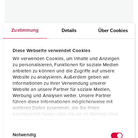
Montagezuil
Details
Über Cookies
Zustimmung
1 ARTIKELEN
Diese Webseite verwendet Cookies
Wir verwenden Cookies, um Inhalte und Anzeigen
zu personalisieren, Funktionen für soziale Medien
anbieten zu können und die Zugriffe auf unsere
Website zu analysieren. Außerdem geben wir
Informationen zu Ihrer Verwendung unserer
Website an unsere Partner für soziale Medien,
Werbung und Analysen weiter. Unsere Partner
führen diese Informationen möglicherweise mit
weiteren Daten zusammen, die Sie ihnen
bereitgestellt haben oder die sie im Rahmen Ihrer
Nutzung der Dienste gesammelt haben.
E
Datenschutzerklärung
Impressum
Notwendig
i