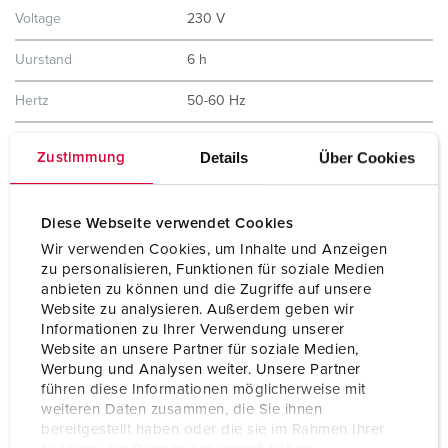
Voltage
230 V
Uurstand
6 h
Hertz
50-60 Hz
Aansluittechniek
schroefklemmen ErgoCONTACT®
Details
Über Cookies
Zustimmung
Contacten
vernikkelde contacten
hittebestendig binnenwerk
X-CONTACT®
Diese Webseite verwendet Cookies
Wir verwenden Cookies, um Inhalte und Anzeigen
Beschermingsgraad
IP67 / IP69
zu personalisieren, Funktionen für soziale Medien
anbieten zu können und die Zugriffe auf unsere
Gewicht
240 g
Website zu analysieren. Außerdem geben wir
Informationen zu Ihrer Verwendung unserer
Certificeringen
CB Zertifikat
Website an unsere Partner für soziale Medien,
VDE
Werbung und Analysen weiter. Unsere Partner
CQC
führen diese Informationen möglicherweise mit
weiteren Daten zusammen, die Sie ihnen
bereitgestellt haben oder die sie im Rahmen Ihrer