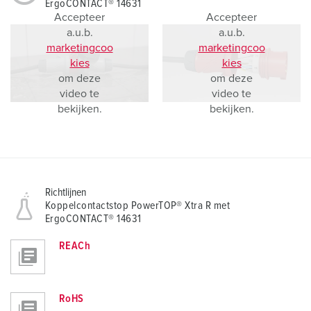
ErgoCONTACT® 14631
Accepteer
Accepteer
a.u.b.
a.u.b.
marketingcoo
marketingcoo
kies
kies
om deze
om deze
video te
video te
bekijken.
bekijken.
Richtlijnen
Koppelcontactstop PowerTOP® Xtra R met
ErgoCONTACT® 14631
REACh
RoHS