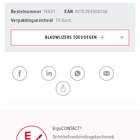
Bestelnummer
14631
EAN
4015394306108
Verpakkingseenheid
10 Aant.
BLADWIJZERS TOEVOEGEN
Onze producten kunt u in het gedeelte
verlanglijstje/winkelmand in verschillende lijsten beheren.
Mijn lijst
(0)
TOEVOEGEN
NIEUW LIJST MAKEN
ErgoCONTACT®
Schroefverbindingstechniek