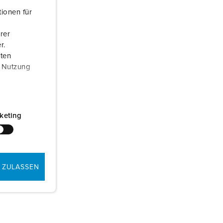
oordenlijst
ionen für
rer
r.
aten
r Nutzung
keting
 ZULASSEN