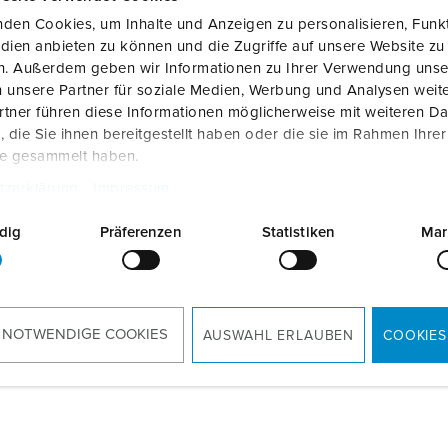
Installateur zoeken
W
Laadkabels
Laadstationmarkering
den Cookies, um Inhalte und Anzeigen zu personalisieren, Funkt
dien anbieten zu können und die Zugriffe auf unsere Website zu
Accessoires
en. Außerdem geben wir Informationen zu Ihrer Verwendung unse
 unsere Partner für soziale Medien, Werbung und Analysen weite
tner führen diese Informationen möglicherweise mit weiteren D
die Sie ihnen bereitgestellt haben oder die sie im Rahmen Ihre
te gesammelt haben.
tzerklärung
Impressum
dig
Präferenzen
Statistiken
Mar
 NOTWENDIGE COOKIES
AUSWAHL ERLAUBEN
COOKIES