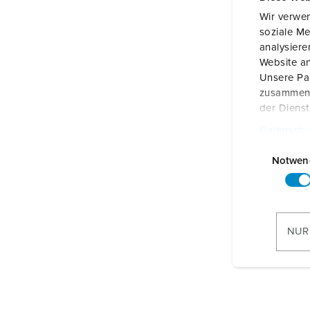
Locaties
Wir verwen
soziale Me
analysier
Website an
Unsere Par
zusammen, 
der Diens
Datenschu
E
i
Notwen
n
w
i
l
NUR
l
i
g
u