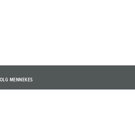
OLG MENNEKES
olg MENNEKES op LinkedIn of YouTube en informeer u
ver beurzen, evenementen en andere actuele
nderwerpen over het bedrijf en de producten.