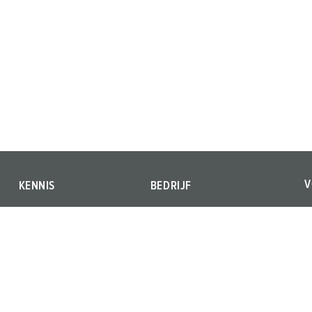
V
KENNIS
BEDRIJF
V
Waarom Mennekes
Kwaliteit en
o
verantwoordelijkheid
How-to-Videos
o
Locaties
Compatible system en
interfaces
Carrière
Persgedeelte