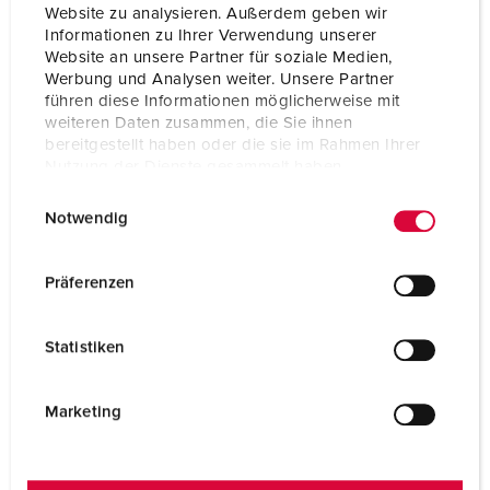
Website zu analysieren. Außerdem geben wir
Informationen zu Ihrer Verwendung unserer
Website an unsere Partner für soziale Medien,
Werbung und Analysen weiter. Unsere Partner
Facebook
führen diese Informationen möglicherweise mit
weiteren Daten zusammen, die Sie ihnen
bereitgestellt haben oder die sie im Rahmen Ihrer
Nutzung der Dienste gesammelt haben.
LEES MEER
E
Datenschutzerklärung
Impressum
Notwendig
i
n
w
Präferenzen
i
l
Statistiken
l
Facebook eMobility
i
g
Marketing
u
n
g