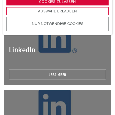
LEES MEER
COOKIES ZULASSEN
s
AUSWAHL ERLAUBEN
a
u
NUR NOTWENDIGE COOKIES
s
w
a
h
LinkedIn
l
LEES MEER