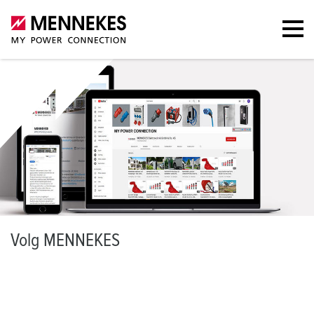
V
olg MENNEKES