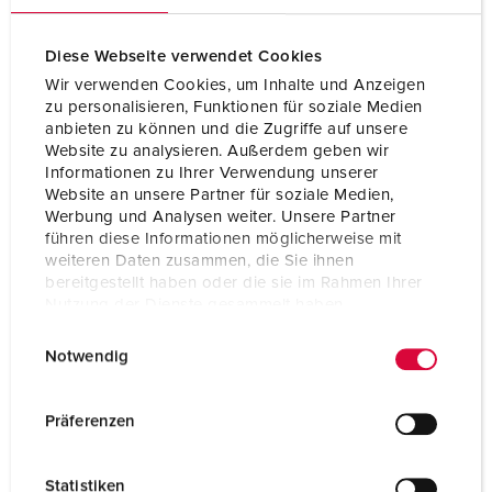
Diese Webseite verwendet Cookies
Wir verwenden Cookies, um Inhalte und Anzeigen
zu personalisieren, Funktionen für soziale Medien
anbieten zu können und die Zugriffe auf unsere
Website zu analysieren. Außerdem geben wir
Informationen zu Ihrer Verwendung unserer
Website an unsere Partner für soziale Medien,
Werbung und Analysen weiter. Unsere Partner
führen diese Informationen möglicherweise mit
Contactdooscombinaties in de mijnbouw
weiteren Daten zusammen, die Sie ihnen
bereitgestellt haben oder die sie im Rahmen Ihrer
Nutzung der Dienste gesammelt haben.
E
Datenschutzerklärung
Impressum
Notwendig
i
n
w
Präferenzen
i
l
Statistiken