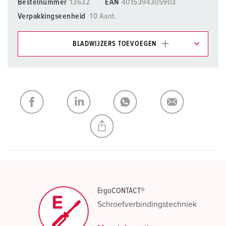
Bestelnummer
13632
EAN
4015394305903
Verpakkingseenheid
10 Aant.
BLADWIJZERS TOEVOEGEN
Onze producten kunt u in het gedeelte
verlanglijstje/winkelmand in verschillende lijsten beheren.
Mijn lijst
(0)
TOEVOEGEN
NIEUW LIJST MAKEN
ErgoCONTACT®
Schroefverbindingstechniek