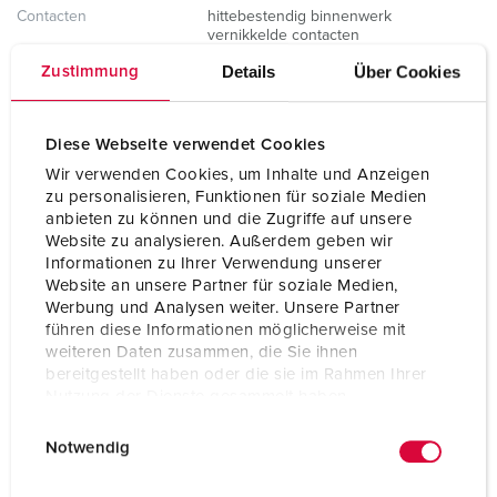
Contacten
hittebestendig binnenwerk
vernikkelde contacten
Details
Über Cookies
Zustimmung
Beschermingsgraad
IP67 / IP69
Gewicht
200 g
Diese Webseite verwendet Cookies
Certificeringen
CB Zertifikat
Wir verwenden Cookies, um Inhalte und Anzeigen
VDE
zu personalisieren, Funktionen für soziale Medien
CQC
anbieten zu können und die Zugriffe auf unsere
Website zu analysieren. Außerdem geben wir
Informationen zu Ihrer Verwendung unserer
Website an unsere Partner für soziale Medien,
Werbung und Analysen weiter. Unsere Partner
führen diese Informationen möglicherweise mit
weiteren Daten zusammen, die Sie ihnen
bereitgestellt haben oder die sie im Rahmen Ihrer
Nutzung der Dienste gesammelt haben.
E
Datenschutzerklärung
Impressum
Notwendig
i
n