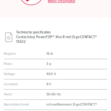
Meer informatie
Technische specificaties
Contactstop PowerTOP® Xtra R met ErgoCONTACT®
13632
Ampère
16 A
Polen
3 p
Voltage
400 V
Uurstand
9 h
Hertz
50-60 Hz
Aansluittechniek
schroefklemmen ErgoCONTACT®