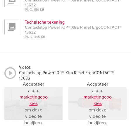
Contactstop PowerTOP® Xtra R met ErgoCONTACT®
13632
PNG, 159 KB
Technische tekening
Contactstop PowerTOP® Xtra R met ErgoCONTACT®
13632
PNG, 345 KB
Videos
Contactstop PowerTOP® Xtra R met ErgoCONTACT®
13632
Accepteer
Accepteer
a.u.b.
a.u.b.
marketingcoo
marketingcoo
kies
kies
om deze
om deze
video te
video te
bekijken.
bekijken.