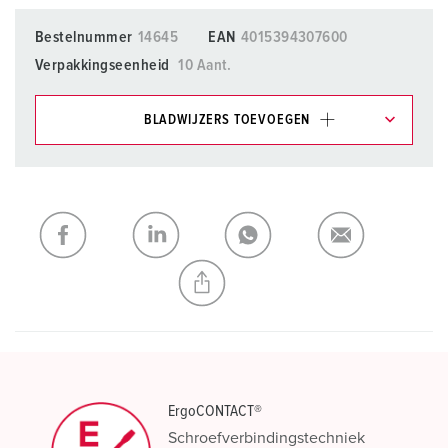
Bestelnummer
14645
EAN
4015394307600
Verpakkingseenheid
10 Aant.
BLADWIJZERS TOEVOEGEN
Onze producten kunt u in het gedeelte
verlanglijstje/winkelmand in verschillende lijsten beheren.
Mijn lijst
(0)
TOEVOEGEN
NIEUW LIJST MAKEN
ErgoCONTACT®
Schroefverbindingstechniek