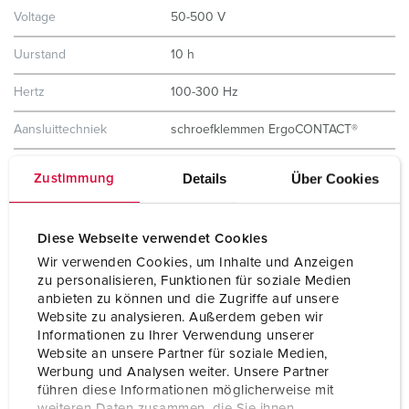
Voltage
50-500 V
Uurstand
10 h
Hertz
100-300 Hz
Aansluittechniek
schroefklemmen ErgoCONTACT®
Contacten
vernikkelde contacten
Details
Über Cookies
Zustimmung
hittebestendig binnenwerk
X-CONTACT®
Beschermingsgraad
IP67 / IP69
Diese Webseite verwendet Cookies
Wir verwenden Cookies, um Inhalte und Anzeigen
Gewicht
335 g
zu personalisieren, Funktionen für soziale Medien
anbieten zu können und die Zugriffe auf unsere
Certificeringen
CB Zertifikat
Website zu analysieren. Außerdem geben wir
VDE
Informationen zu Ihrer Verwendung unserer
Website an unsere Partner für soziale Medien,
Werbung und Analysen weiter. Unsere Partner
führen diese Informationen möglicherweise mit
weiteren Daten zusammen, die Sie ihnen