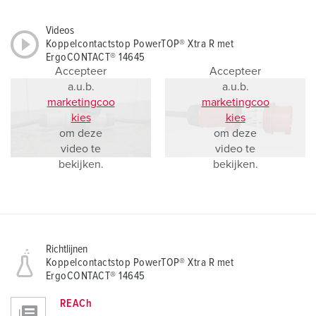
Videos
Koppelcontactstop PowerTOP® Xtra R met
ErgoCONTACT® 14645
Accepteer
Accepteer
a.u.b.
a.u.b.
marketingcoo
marketingcoo
kies
kies
om deze
om deze
video te
video te
bekijken.
bekijken.
Richtlijnen
Koppelcontactstop PowerTOP® Xtra R met
ErgoCONTACT® 14645
REACh