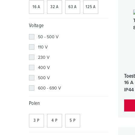
Contactdooscombinaties
Tunnels en stations
SCHUKO®
Locaties
16 A
32 A
63 A
125 A
X-CONTACT®
Industriële toepassingen
Veiligheidsspanning
Voltage
Beurzen en evenementen
50 - 500 V
Werven en havens
110 V
Mijnbouw
230 V
400 V
Toest
500 V
16 A
600 - 690 V
IP44
Polen
3 P
4 P
5 P