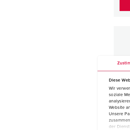
Zusti
Diese Web
Wir verwen
soziale Me
analysier
Website an
Unsere Par
zusammen, 
Toest
der Diens
63 A