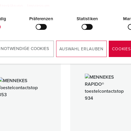
tzerklärung
Impressum
IP67
dig
Präferenzen
Statistiken
Mar
1 ARTIKELEN
10 ARTIKELEN
 NOTWENDIGE COOKIES
AUSWAHL ERLAUBEN
COOKIES