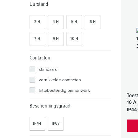
Uurstand
2 H
4 H
5 H
6 H
7 H
9 H
10 H
Contacten
standaard
vernikkelde contacten
hittebestendig binnenwerk
Toest
16 A 
Beschermingsgraad
IP44
IP44
IP67