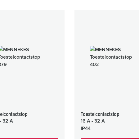
elcontactstop
Toestelcontactstop
- 32 A
16 A - 32 A
IP44