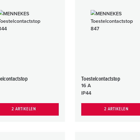
SCHUKO® en contactmateriaal met beschermingscontact
B
Data-/netwerktechniek
V
Producten met uitgebreide uitvoeringen en aanvullende prod
C
Overige producten en toebehoren
T
E
elcontactstop
Toestelcontactstop
16 A
IP44
2 ARTIKELEN
2 ARTIKELEN