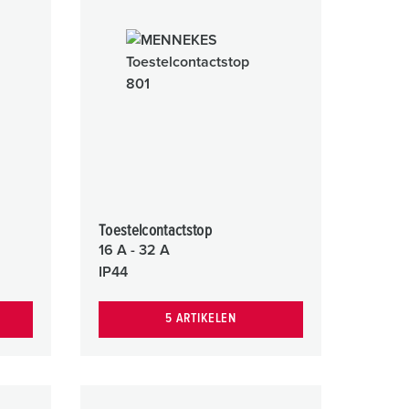
randweer en rampenhulpverlening
oor containers
ucten
ampings
M volgens de norm voor defensiematerieel
venementtechniek
Toestelcontactstop
16 A - 32 A
IP44
5 ARTIKELEN