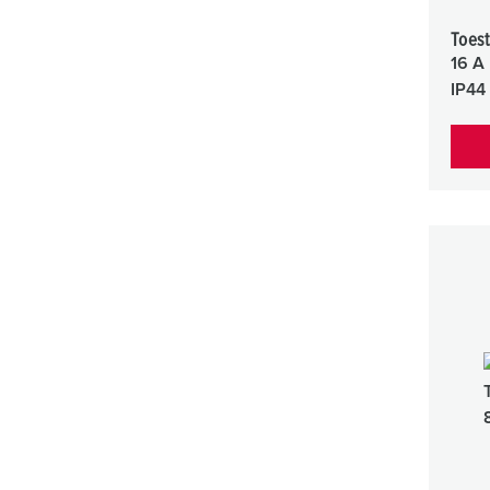
a
h
Toest
l
16 A
IP44