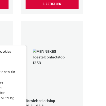
3 ARTIKELEN
ookies
ionen für
rer
r.
aten
r Nutzung
Toestelcontactstop
16 A - 63 A