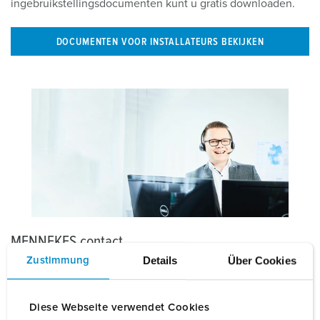
ingebruikstellingsdocumenten kunt u gratis downloaden.
DOCUMENTEN VOOR INSTALLATEURS BEKIJKEN
MENNEKES contact
Details
Über Cookies
Zustimmung
Indien één van uw laadsystemen een storingsmelding
vertoont of wanneer u vragen hebt over aanbiedingen,
bestellingen of hulp en support - onze medewerkers kijken
Diese Webseite verwendet Cookies