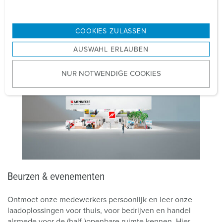
laadsystemen! Selecteer hieronder eenvoudig de juiste
u
productgroep, om de passende bestanden te downloaden.
n
g
COOKIES ZULASSEN
SOFTWARE-UPDATES OM TE DOWNLOADEN
s
AUSWAHL ERLAUBEN
a
u
NUR NOTWENDIGE COOKIES
s
w
a
h
l
Beurzen & evenementen
Ontmoet onze medewerkers persoonlijk en leer onze
laadoplossingen voor thuis, voor bedrijven en handel
alsmede voor de (half-)openbare ruimte kennen. Hier