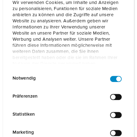
uit naar uw aanvraag en helpen graag verder!
Wir verwenden Cookies, um Inhalte und Anzeigen
zu personalisieren, Funktionen für soziale Medien
anbieten zu können und die Zugriffe auf unsere
NEEM HIER CONTACT MET ONS OP
Website zu analysieren. Außerdem geben wir
Informationen zu Ihrer Verwendung unserer
Website an unsere Partner für soziale Medien,
Werbung und Analysen weiter. Unsere Partner
führen diese Informationen möglicherweise mit
weiteren Daten zusammen, die Sie ihnen
bereitgestellt haben oder die sie im Rahmen Ihrer
Nutzung der Dienste gesammelt haben.
E
Datenschutzerklärung
Impressum
Notwendig
i
n
w
Präferenzen
Software-updates
i
l
Statistiken
l
Wij bij MENNEKES actualiseren onze laadoplossingen
voortdurend en breiden ze uit met nieuwe functies. Hier
i
vindt u de meest actuele software-updates van onze
g
Marketing