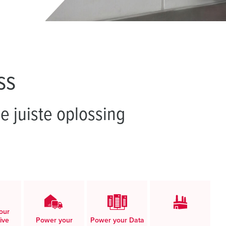
SCHUKO® en contactmateriaal met beschermingscontact
B
Data-/netwerktechniek
V
Producten met uitgebreide uitvoeringen en aanvullende prod
C
Overige producten en toebehoren
T
ss
E
e juiste oplossing
our
ive
Power your
Power your Data