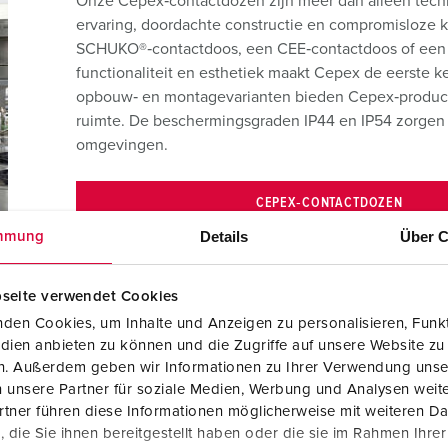
Onze Cepex‑contactdozen zijn meer dan alleen techni
ervaring, doordachte constructie en compromisloze k
SCHUKO®‑contactdoos, een CEE‑contactdoos of een 
functionaliteit en esthetiek maakt Cepex de eerste k
opbouw‑ en montagevarianten bieden Cepex‑producten
ruimte. De beschermingsgraden IP44 en IP54 zorgen v
omgevingen.
CEPEX‑CONTACTDOZEN
Details
Über C
mmung
PORTFOLIO CEPEX‑CEE‑CONTACTDOZE
seite verwendet Cookies
den Cookies, um Inhalte und Anzeigen zu personalisieren, Funkt
dien anbieten zu können und die Zugriffe auf unsere Website zu
en. Außerdem geben wir Informationen zu Ihrer Verwendung unse
 unsere Partner für soziale Medien, Werbung und Analysen weite
ust, veilig en geschikt voor elke
tner führen diese Informationen möglicherweise mit weiteren D
die Sie ihnen bereitgestellt haben oder die sie im Rahmen Ihre