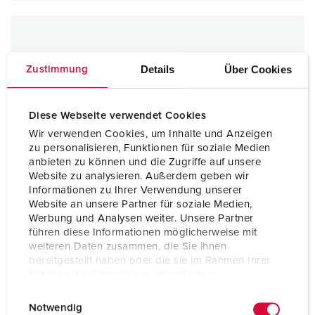
Details
Über Cookies
Zustimmung
Diese Webseite verwendet Cookies
Wir verwenden Cookies, um Inhalte und Anzeigen
zu personalisieren, Funktionen für soziale Medien
anbieten zu können und die Zugriffe auf unsere
Website zu analysieren. Außerdem geben wir
Informationen zu Ihrer Verwendung unserer
Website an unsere Partner für soziale Medien,
Werbung und Analysen weiter. Unsere Partner
führen diese Informationen möglicherweise mit
weiteren Daten zusammen, die Sie ihnen
bereitgestellt haben oder die sie im Rahmen Ihrer
Nutzung der Dienste gesammelt haben.
E
Datenschutzerklärung
Impressum
Notwendig
i