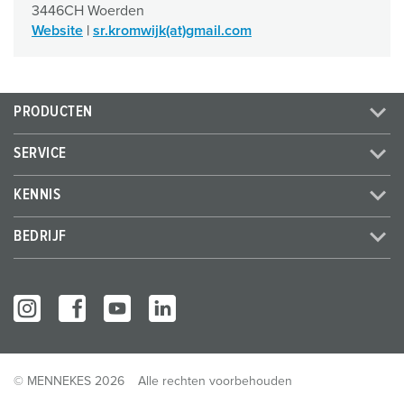
3446CH Woerden
Website
|
sr.kromwijk(at)gmail.com
Elektro Vogels
PRODUCTEN
Afstand in 42.65 KM
Opgeleide elektriciens
SERVICE
Engelseweg 129
KENNIS
5705AC Helmond
Website
|
marc(at)elektrovogels.nl
BEDRIJF
K.I.P. Electro
Afstand in 43.96 KM
Opgeleide elektriciens
De Bouwkamp 4
© MENNEKES 2026
Alle rechten voorbehouden
6576JX Ooij