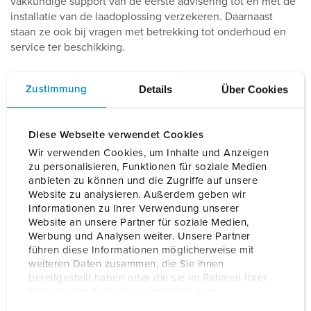
vakkundige support van de eerste advisering tot en met de
installatie van de laadoplossing verzekeren. Daarnaast
staan ze ook bij vragen met betrekking tot onderhoud en
service ter beschikking.
Details
Über Cookies
Zustimmung
Doelgroep
Diese Webseite verwendet Cookies
Wir verwenden Cookies, um Inhalte und Anzeigen
zu personalisieren, Funktionen für soziale Medien
anbieten zu können und die Zugriffe auf unsere
Website zu analysieren. Außerdem geben wir
Partner
Informationen zu Ihrer Verwendung unserer
Website an unsere Partner für soziale Medien,
Toon MENNEKES kwaliteitspartner
Werbung und Analysen weiter. Unsere Partner
Toon Opgeleide elektriciens
führen diese Informationen möglicherweise mit
weiteren Daten zusammen, die Sie ihnen
bereitgestellt haben oder die sie im Rahmen Ihrer
Zoek plaats
Nutzung der Dienste gesammelt haben.