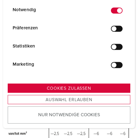
E
Datenschutzerklärung
Impressum
Notwendig
i
n
w
Präferenzen
i
l
Statistiken
l
i
g
Marketing
u
n
g
COOKIES ZULASSEN
s
AUSWAHL ERLAUBEN
a
u
NUR NOTWENDIGE COOKIES
s
w
a
h