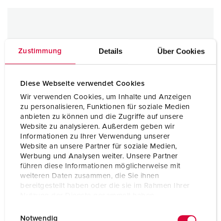
Details
Über Cookies
Zustimmung
Diese Webseite verwendet Cookies
Wir verwenden Cookies, um Inhalte und Anzeigen
zu personalisieren, Funktionen für soziale Medien
anbieten zu können und die Zugriffe auf unsere
Website zu analysieren. Außerdem geben wir
Informationen zu Ihrer Verwendung unserer
Website an unsere Partner für soziale Medien,
Werbung und Analysen weiter. Unsere Partner
führen diese Informationen möglicherweise mit
weiteren Daten zusammen, die Sie ihnen
bereitgestellt haben oder die sie im Rahmen Ihrer
Nutzung der Dienste gesammelt haben.
E
Datenschutzerklärung
Impressum
Notwendig