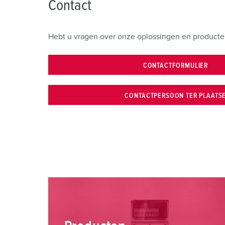
Contact
s
a
u
Hebt u vragen over onze oplossingen en producte
s
w
a
CONTACTFORMULIER
h
l
CONTACTPERSOON TER PLAATS