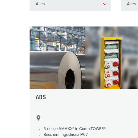
Contactdooscombinaties
Tunnels en stations
SCHUKO®
Locaties
X-CONTACT®
Industriële toepassingen
Veiligheidsspanning
Beurzen en evenementen
Werven en havens
Mijnbouw
ABS
5-delige AMAXX® in CombiTOWER®
Beschermingsklasse IP67