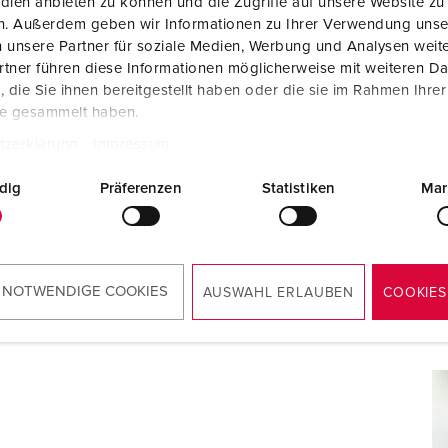
dien anbieten zu können und die Zugriffe auf unsere Website zu
en. Außerdem geben wir Informationen zu Ihrer Verwendung unse
 unsere Partner für soziale Medien, Werbung und Analysen weite
Twee 5-delige AMAXX®
tner führen diese Informationen möglicherweise mit weiteren D
Beschermingsklasse IP67
die Sie ihnen bereitgestellt haben oder die sie im Rahmen Ihre
CEE-contactdozen DUO afschakelbaar met
mechanische vergrendeling tot 63 A
te gesammelt haben.
Aardlek- en installatieautomaat
tzerklärung
Impressum
dig
Präferenzen
Statistiken
Mar
MEER REFERENTIES
 NOTWENDIGE COOKIES
AUSWAHL ERLAUBEN
COOKIES