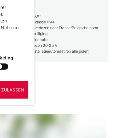
rer
r.
3-delige AMAXX®
aten
Beschermingsklasse IP44
r Nutzung
Geaarde contactdozen naar Franse/Belgische norm
met kinderbeveiliging
Eenfase transformator
CEE-contactdozen 20-25 V
Aardlek- en installatieautomaat (op alle polen)
keting
 ZULASSEN