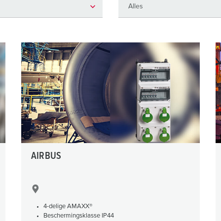
SCHUKO® en contactmateriaal met beschermingscontact
B
Data-/netwerktechniek
V
Producten met uitgebreide uitvoeringen en aanvullende prod
C
Overige producten en toebehoren
T
E
AIRBUS
4-delige AMAXX®
Beschermingsklasse IP44