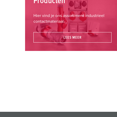
Producten
Hier vind je ons assortiment industrieel
contactmateriaal.
LEES MEER