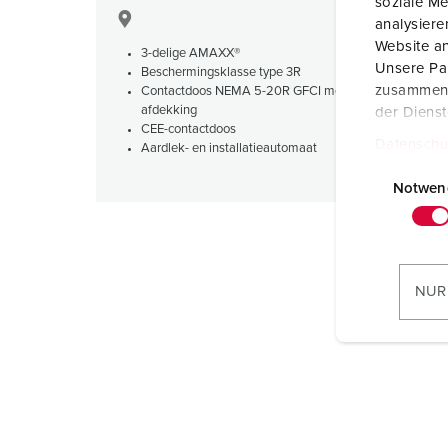
soziale Me
analysier
Website an
3-delige AMAXX®
Unsere Par
Beschermingsklasse type 3R
zusammen, 
Contactdoos NEMA 5-20R GFCI met beschermende
afdekking
der Diens
CEE-contactdoos
Datenschu
Aardlek- en installatieautomaat
E
i
Notwen
n
w
i
l
NUR
l
i
g
u
n
g