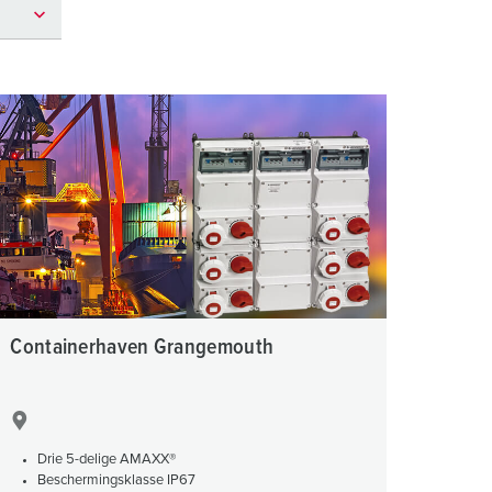
randweer en rampenhulpverlening
oor containers
ucten
ampings
M volgens de norm voor defensiematerieel
venementtechniek
Containerhaven Grangemouth
Drie 5-delige AMAXX®
Beschermingsklasse IP67