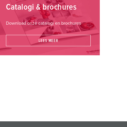
Catalogi & brochures
Download onze catalogi en brochures
LEES MEER