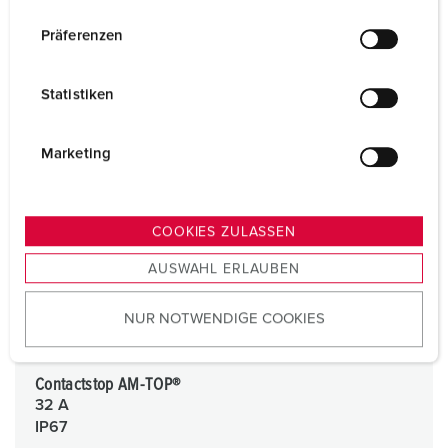
n
w
Präferenzen
i
l
Statistiken
l
i
g
Marketing
u
n
g
COOKIES ZULASSEN
s
AUSWAHL ERLAUBEN
a
u
NUR NOTWENDIGE COOKIES
s
w
a
Contactstop AM-TOP®
h
32 A
l
IP67