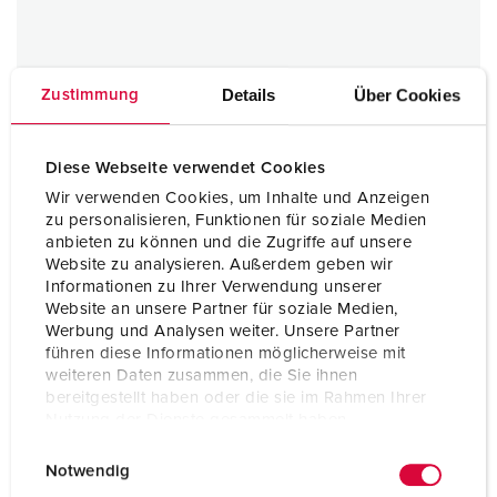
Details
Über Cookies
Zustimmung
Diese Webseite verwendet Cookies
Wir verwenden Cookies, um Inhalte und Anzeigen
Inbouwcontactdoos
zu personalisieren, Funktionen für soziale Medien
32 A
anbieten zu können und die Zugriffe auf unsere
IP67
Website zu analysieren. Außerdem geben wir
Informationen zu Ihrer Verwendung unserer
Website an unsere Partner für soziale Medien,
1 ARTIKELEN
Werbung und Analysen weiter. Unsere Partner
führen diese Informationen möglicherweise mit
weiteren Daten zusammen, die Sie ihnen
bereitgestellt haben oder die sie im Rahmen Ihrer
Nutzung der Dienste gesammelt haben.
E
Datenschutzerklärung
Impressum
Notwendig
i