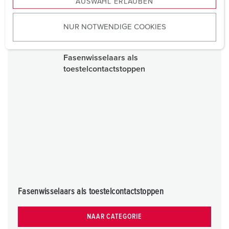
AUSWAHL ERLAUBEN
a
u
NUR NOTWENDIGE COOKIES
s
w
a
h
l
Fasenwisselaars als toestelcontactstoppen
NAAR CATEGORIE