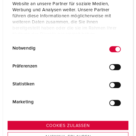
Website an unsere Partner für soziale Medien,
Werbung und Analysen weiter. Unsere Partner
führen diese Informationen möglicherweise mit
weiteren Daten zusammen, die Sie ihnen
bereitgestellt haben oder die sie im Rahmen Ihrer
Nutzung der Dienste gesammelt haben.
E
Datenschutzerklärung
Impressum
Notwendig
i
n
w
Präferenzen
Fasenwisselaars
i
l
NAAR CATEGORIE
Statistiken
l
i
g
Marketing
u
n
g
COOKIES ZULASSEN
s