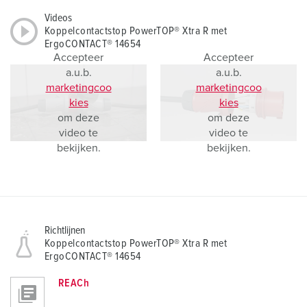
Videos
Koppelcontactstop PowerTOP® Xtra R met
ErgoCONTACT® 14654
Accepteer
Accepteer
a.u.b.
a.u.b.
marketingcoo
marketingcoo
kies
kies
om deze
om deze
video te
video te
bekijken.
bekijken.
Richtlijnen
Koppelcontactstop PowerTOP® Xtra R met
ErgoCONTACT® 14654
REACh