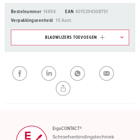
Bestelnummer
14654
EAN
4015394308751
Verpakkingseenheid
10 Aant.
BLADWIJZERS TOEVOEGEN
Onze producten kunt u in het gedeelte
verlanglijstje/winkelmand in verschillende lijsten beheren.
Mijn lijst
(0)
TOEVOEGEN
NIEUW LIJST MAKEN
ErgoCONTACT®
Schroefverbindingstechniek