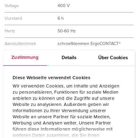
Voltage
400 V
Uurstand
6 h
Hertz
50-60 Hz
Aansluittechniek
schroefklemmen ErgoCONTACT®
Contacten
vernikkelde contacten
Details
Über Cookies
Zustimmung
hittebestendig binnenwerk
X-CONTACT®
Diese Webseite verwendet Cookies
Beschermingsgraad
IP67 / IP69
Wir verwenden Cookies, um Inhalte und Anzeigen
zu personalisieren, Funktionen für soziale Medien
Gewicht
460 g
anbieten zu können und die Zugriffe auf unsere
Website zu analysieren. Außerdem geben wir
Certificeringen
VDE
Informationen zu Ihrer Verwendung unserer
Website an unsere Partner für soziale Medien,
Werbung und Analysen weiter. Unsere Partner
führen diese Informationen möglicherweise mit
weiteren Daten zusammen, die Sie ihnen