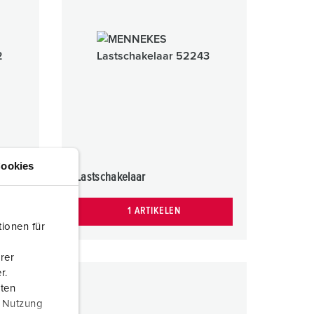
randweer en rampenhulpverlening
oor containers
ucten
ampings
M volgens de norm voor defensiematerieel
venementtechniek
ookies
Lastschakelaar
1 ARTIKELEN
ionen für
rer
r.
aten
r Nutzung