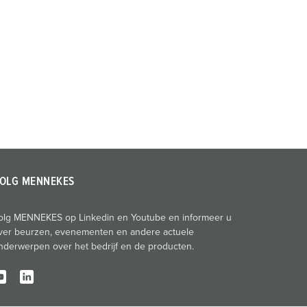
OLG MENNEKES
olg MENNEKES op Linkedin en Youtube en informeer u
ver beurzen, evenementen en andere actuele
nderwerpen over het bedrijf en de producten.