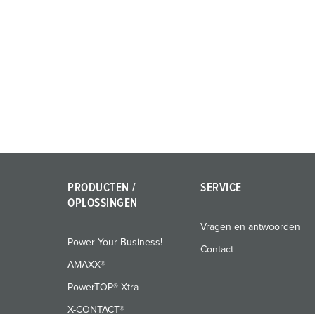
a
h
l
PRODUCTEN /
SERVICE
OPLOSSINGEN
Vragen en antwoorden
Power Your Business!
Contact
AMAXX®
PowerTOP® Xtra
X-CONTACT®