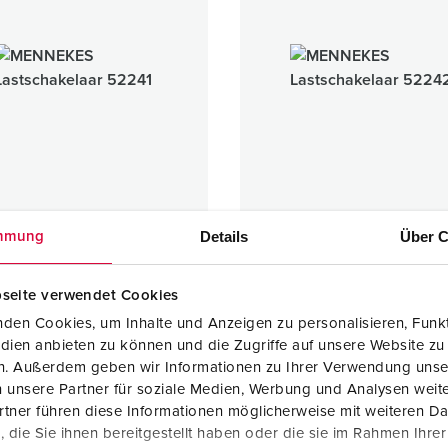
SCHUKO® en contactmateriaal met beschermingscontact
B
Data-/netwerktechniek
V
Producten met uitgebreide uitvoeringen en aanvullende prod
C
Overige producten en toebehoren
T
E
Details
Über C
mmung
chakelaar
Lastschakelaar
seite verwendet Cookies
1 ARTIKELEN
1 ARTIKELEN
den Cookies, um Inhalte und Anzeigen zu personalisieren, Funkt
dien anbieten zu können und die Zugriffe auf unsere Website zu
en. Außerdem geben wir Informationen zu Ihrer Verwendung unse
 unsere Partner für soziale Medien, Werbung und Analysen weite
tner führen diese Informationen möglicherweise mit weiteren D
die Sie ihnen bereitgestellt haben oder die sie im Rahmen Ihre