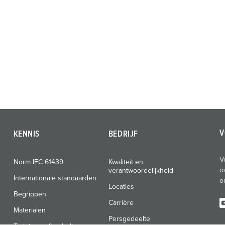
V
KENNIS
BEDRIJF
V
Norm IEC 61439
Kwaliteit en
o
verantwoordelijkheid
Internationale standaarden
o
Locaties
Begrippen
Carrière
Materialen
Persgedeelte