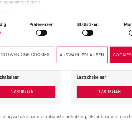
te gesammelt haben.
tzerklärung
Impressum
dig
Präferenzen
Statistiken
Mar
 NOTWENDIGE COOKIES
AUSWAHL ERLAUBEN
COOKIES
chakelaar
Lastschakelaar
1 ARTIKELEN
1 ARTIKELEN
eidingsschakelaar met robuuste behuizing, afsluitbaar met een ha