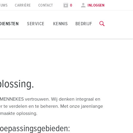
EUWS
CARRIÈRE
CONTACT
0
INLOGGEN
DIENSTEN
SERVICE
KENNIS
BEDRIJF
oepassingsspecifiek
rainingen & scholingen
ocial Media & Nieuwsbrief
lle informatie over onze trainingen en fabrieksbezoeken vind
evensmiddelenindustrie
olg MENNEKES
plossing.
indenergie
ieuwsbrief
NAAR DE TRAININGEN
utomobielindustrie
p MENNEKES vertrouwen. Wij denken integraal en
eurzen & data
er te verdelen en te beheren. Met onze jarenlange
ogistieke centra
maakte oplossing.
eursdata
atacenters
toepassingsgebieden: