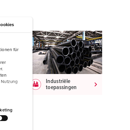
randweer en rampenhulpverlening
oor containers
ookies
ucten
ampings
M volgens de norm voor defensiematerieel
ionen für
venementtechniek
rer
r.
aten
Industriële
r Nutzung
toepassingen
keting