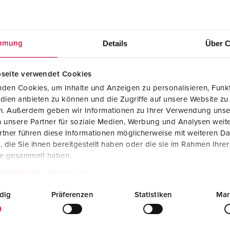
SCHUKO® en contactmateriaal met beschermingscontact
B
Data-/netwerktechniek
V
Details
Über C
mmung
Producten met uitgebreide uitvoeringen en aanvullende prod
C
Overige producten en toebehoren
T
seite verwendet Cookies
den Cookies, um Inhalte und Anzeigen zu personalisieren, Funkt
E
dien anbieten zu können und die Zugriffe auf unsere Website zu
en. Außerdem geben wir Informationen zu Ihrer Verwendung unse
 unsere Partner für soziale Medien, Werbung und Analysen weite
tner führen diese Informationen möglicherweise mit weiteren D
Beurzen en
die Sie ihnen bereitgestellt haben oder die sie im Rahmen Ihre
Werven
evenementen
te gesammelt haben.
tzerklärung
Impressum
dig
Präferenzen
Statistiken
Mar