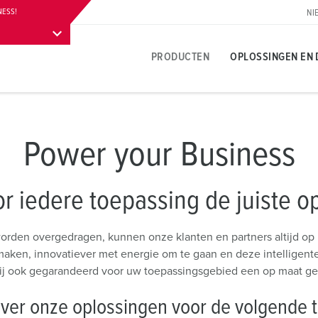
NESS!
NI
PRODUCTEN
OPLOSSINGEN EN 
Productspecifiek
Innovatieve oplossingen
Contactpersoon
Over MENNEKES productoplossingen
Persgedeelte
T
T
S
Power your Business
A
Contactdozen
Referenties
Contactpersoon ter plaatse
Vragen en antwoorden
Contactpersoon en informatie
L
V
r iedere toepassing de juiste o
leuren
Contactstoppen
Internationale contacten
Materialen
W
N
Carrière
Koppelcontactstoppen
Contacthultechnologie
A
orden overgedragen, kunnen onze klanten en partners altijd o
B
maken, innovatiever met energie om te gaan en deze intelligent
Werken bij MENNEKES
Verlengsnoer
Begrippen
L
wij ook gegarandeerd voor uw toepassingsgebied een op maat ge
B
Contactdooscombinaties
D
ver onze oplossingen voor de volgende 