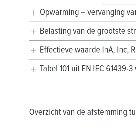
i
g
Opwarming – vervanging va
u
n
Belasting van de grootste s
g
s
a
Effectieve waarde InA, Inc, 
u
s
w
Tabel 101 uit EN IEC 61439-
a
h
l
Overzicht van de afstemming tus