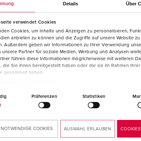
Details
Über C
mmung
seite verwendet Cookies
439
den Cookies, um Inhalte und Anzeigen zu personalisieren, Funkt
dien anbieten zu können und die Zugriffe auf unsere Website zu
en. Außerdem geben wir Informationen zu Ihrer Verwendung unse
 unsere Partner für soziale Medien, Werbung und Analysen weite
tner führen diese Informationen möglicherweise mit weiteren D
die Sie ihnen bereitgestellt haben oder die sie im Rahmen Ihre
te gesammelt haben.
EC 61439
tzerklärung
Impressum
dig
Präferenzen
Statistiken
Mar
ke fabrikant“ en „fabrikant van de schake
 NOTWENDIGE COOKIES
AUSWAHL ERLAUBEN
COOKIES