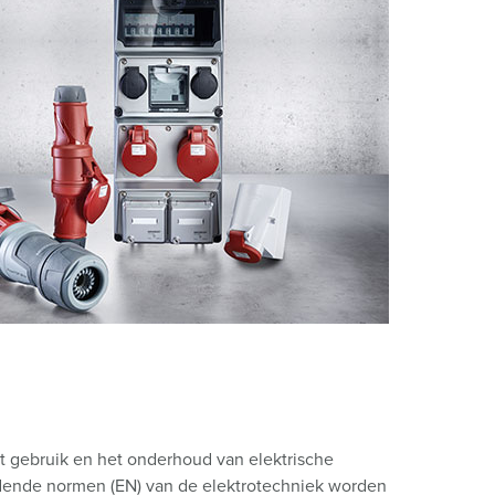
randweer en rampenhulpverlening
oor containers
ucten
ampings
M volgens de norm voor defensiematerieel
venementtechniek
het gebruik en het onderhoud van elektrische
ldende normen (EN) van de elektrotechniek worden