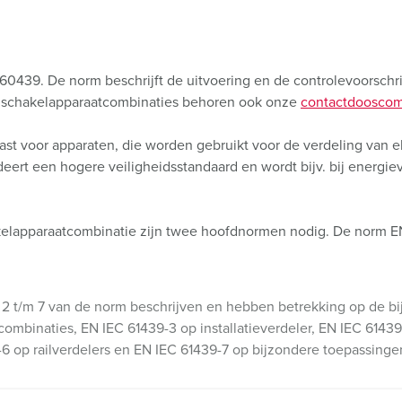
60439. De norm beschrijft de uitvoering en de controlevoorsch
e schakelapparaatcombinaties behoren ook onze
contactdooscom
st voor apparaten, die worden gebruikt voor de verdeling van ele
rt een hogere veiligheidsstandaard en wordt bijv. bij energiev
kelapparaatcombinatie zijn twee hoofdnormen nodig. De norm EN
n 2 t/m 7 van de norm beschrijven en hebben betrekking op de b
ombinaties, EN IEC 61439-3 op installatieverdeler, EN IEC 614
6 op railverdelers en EN IEC 61439-7 op bijzondere toepassing