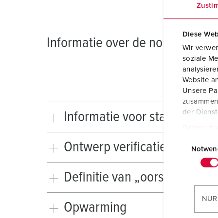
Zusti
Diese Web
Informatie over de norm IEC 61
Wir verwen
soziale Me
analysier
Website an
Unsere Par
zusammen, 
der Diens
Informatie voor standaard I
Datenschu
E
Ontwerp verificatie
i
Notwen
n
w
Definitie van „oorspronkelij
i
l
NUR
Opwarming
l