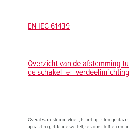
Contactdooscombinaties
Tunnels en stations
SCHUKO®
Locaties
X-CONTACT®
Industriële toepassingen
Veiligheidsspanning
EN IEC 61439
Beurzen en evenementen
Werven en havens
Mijnbouw
Overzicht van de afstemming tu
de schakel- en verdeelinrichtin
Overal waar stroom vloeit, is het opletten geblaze
apparaten geldende wettelijke voorschriften en n