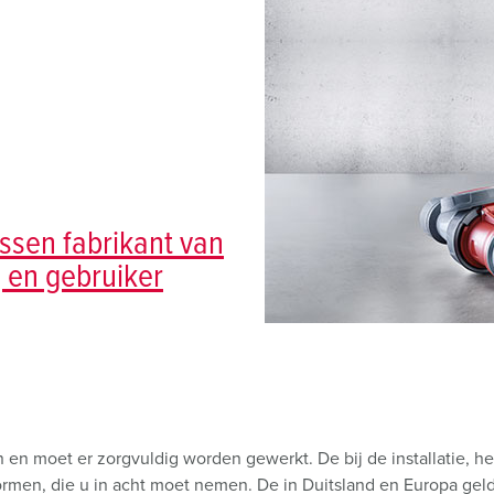
SCHUKO® en contactmateriaal met beschermingscontact
B
Data-/netwerktechniek
V
Producten met uitgebreide uitvoeringen en aanvullende prod
C
Overige producten en toebehoren
T
E
ssen fabrikant van
g en gebruiker
n en moet er zorgvuldig worden gewerkt. De bij de installatie, 
ormen, die u in acht moet nemen. De in Duitsland en Europa ge