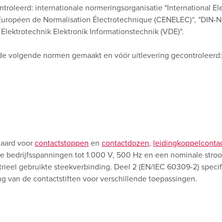
troleerd: internationale normeringsorganisatie "International E
uropéen de Normalisation Électrotechnique (CENELEC)“, "DIN-No
 Elektrotechnik Elektronik Informationstechnik (VDE)".
de volgende normen gemaakt en vóór uitlevering gecontroleerd
daard voor
contactstoppen
en
contactdozen
,
leidingkoppelconta
le bedrijfsspanningen tot 1.000 V, 500 Hz en een nominale stroo
trieel gebruikte steekverbinding. Deel 2 (EN/IEC 60309-2) speci
ing van de contactstiften voor verschillende toepassingen.