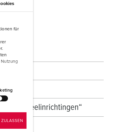
ookies
ionen für
rer
r.
aten
r Nutzung
keting
l- en verdeelinrichtingen“
 ZULASSEN