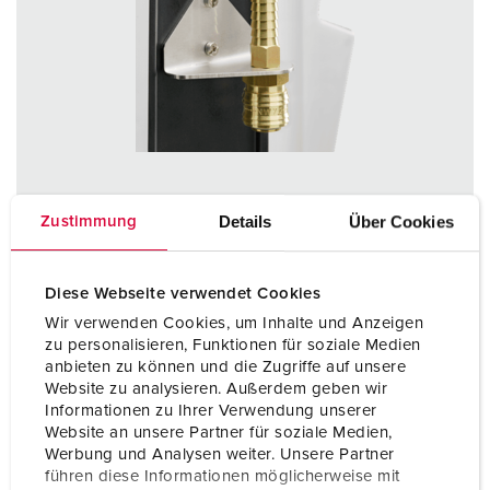
Details
Über Cookies
Zustimmung
Diese Webseite verwendet Cookies
Wir verwenden Cookies, um Inhalte und Anzeigen
Bestelnummer 997000
zu personalisieren, Funktionen für soziale Medien
for suspendable AMAXX®, for tube NW 9 mm part no.
anbieten zu können und die Zugriffe auf unsere
997001, for tube NW 13 mm part no. 997000
Website zu analysieren. Außerdem geben wir
Informationen zu Ihrer Verwendung unserer
Website an unsere Partner für soziale Medien,
NAAR HET PRODUCT
Werbung und Analysen weiter. Unsere Partner
führen diese Informationen möglicherweise mit