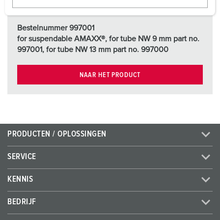
w
a
Bestelnummer 997001
h
for suspendable AMAXX®, for tube NW 9 mm part no.
l
997001, for tube NW 13 mm part no. 997000
NAAR HET PRODUCT
PRODUCTEN / OPLOSSINGEN
SERVICE
KENNIS
BEDRIJF