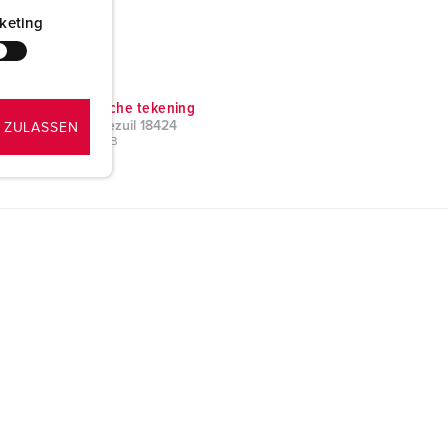
keting
Technische tekening
Montagezuil 18424
 ZULASSEN
PNG, 17 KB