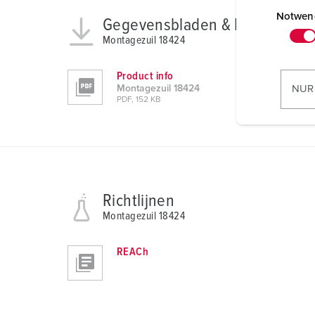
E
i
Notwen
Gegevensbladen & Downloads
n
Montagezuil 18424
w
i
Product info
l
NUR
Montagezuil 18424
l
PDF, 152 KB
i
g
u
n
g
Richtlijnen
s
Montagezuil 18424
a
u
REACh
s
w
a
h