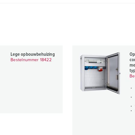
Lege opbouwbehuizing
Op
co
Bestelnummer 18422
me
ty
Be