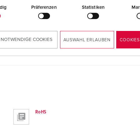
dig
Präferenzen
Statistiken
Mar
Tekening portret
 NOTWENDIGE COOKIES
Montagezuil 18424
AUSWAHL ERLAUBEN
COOKIES
PNG, 16 KB
RoHS