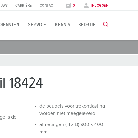
EUWS
CARRIÈRE
CONTACT
0
INLOGGEN
DIENSTEN
SERVICE
KENNIS
BEDRIJF
oepassingsspecifiek
rainingen & scholingen
ocial Media & Nieuwsbrief
lle informatie over onze trainingen en fabrieksbezoeken vind
evensmiddelenindustrie
olg MENNEKES
l 18424
indenergie
ieuwsbrief
NAAR DE TRAININGEN
utomobielindustrie
de beugels voor trekontlasting
eurzen & data
worden niet meegeleverd
ogistieke centra
ge is de
r
afmetingen (H x B) 900 x 400
eursdata
atacenters
mm