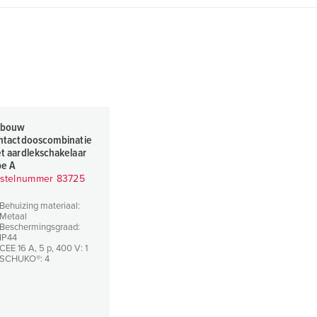
bouw
ntactdooscombinatie
t aardlekschakelaar
pe A
stelnummer 83725
Behuizing materiaal:
Metaal
Beschermingsgraad:
IP44
CEE 16 A, 5 p, 400 V: 1
SCHUKO®: 4