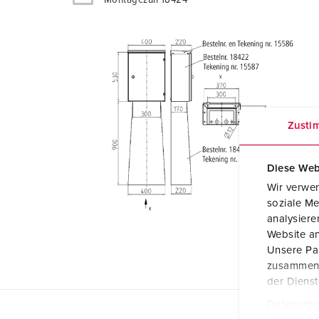
Zusti
Diese Web
Wir verwen
soziale Me
analysier
Website an
Unsere Par
zusammen, 
der Diens
Datenschu