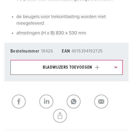
de beugels voor trekontlasting worden niet
meegeleverd
afmetingen (H x B) 830 x 530 mm
Bestelnummer
18426
EAN
4015394192725
BLADWIJZERS TOEVOEGEN
Onze producten kunt u in het gedeelte
verlanglijstje/winkelmand in verschillende lijsten beheren.
Mijn lijst
(0)
TOEVOEGEN
NIEUW LIJST MAKEN