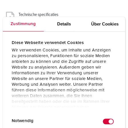
Technische specificaties
Montagezuil 18426
Details
Über Cookies
Zustimmung
Diese Webseite verwendet Cookies
Wir verwenden Cookies, um Inhalte und Anzeigen
zu personalisieren, Funktionen für soziale Medien
anbieten zu können und die Zugriffe auf unsere
Website zu analysieren. Außerdem geben wir
Informationen zu Ihrer Verwendung unserer
Website an unsere Partner für soziale Medien,
Werbung und Analysen weiter. Unsere Partner
führen diese Informationen möglicherweise mit
weiteren Daten zusammen, die Sie ihnen
bereitgestellt haben oder die sie im Rahmen Ihrer
Nutzung der Dienste gesammelt haben.
E
Datenschutzerklärung
Impressum
Notwendig
i